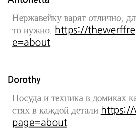
Нержавейку варят отлично, дл
то нужно.
https://thewerff
e=about
Dorothy
Посуда и техника в домиках ка
стях в каждой детали
https:/
page=about