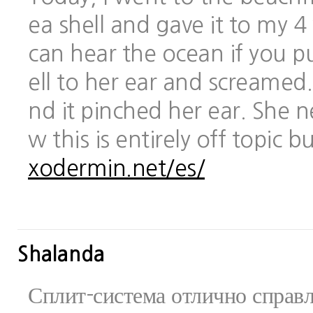
ea shell and gave it to my 
can hear the ocean if you pu
ell to her ear and screamed.
nd it pinched her ear. She 
w this is entirely off topic 
xodermin.net/es/
Shalanda
Сплит-система отлично справ