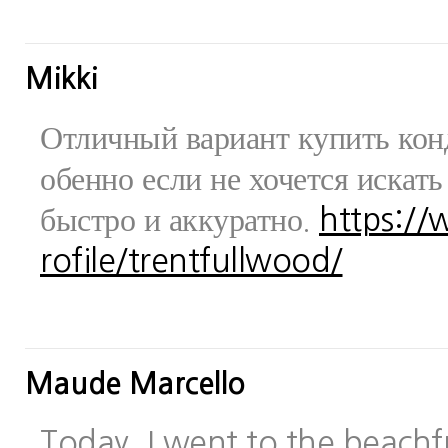
Mikki
Отличный вариант купить конд
обенно если не хочется искат
быстро и аккуратно.
https:/
rofile/trentfullwood/
Maude Marcello
Today, I went to the beachfr