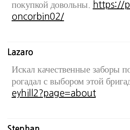
покупкой довольны.
https://
oncorbin02/
Lazaro
Искал качественные заборы по
рогадал с выбором этой бриг
eyhill2?page=about
Stephan