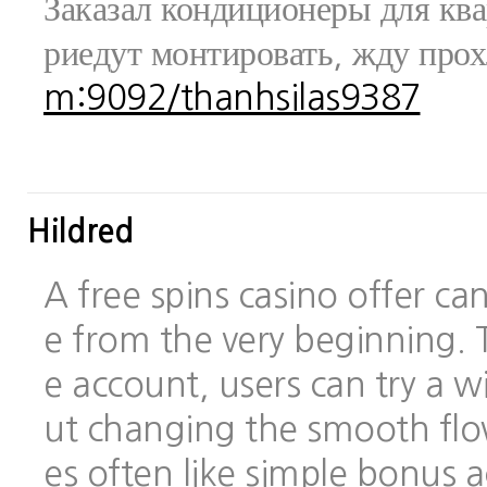
Заказал кондиционеры для ква
риедут монтировать, жду про
m:9092/thanhsilas9387
Hildred
A free spins casino offer c
e from the very beginning.
e account, users can try a
ut changing the smooth flo
es often like simple bonus 