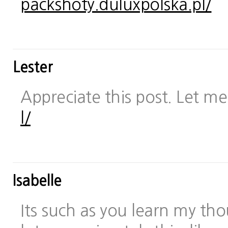
packshoty.duluxpolska.pl/
Lester
Appreciate this post. Let me 
l/
Isabelle
Its such as you learn my t