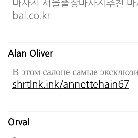
마사지 서울출장마사지추천 마사지사이
bal.co.kr
Alan Oliver
В этом салоне самые эксклюз
shrtlnk.ink/annettehain67
Orval