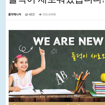
플덕메니저
48건
309,649회