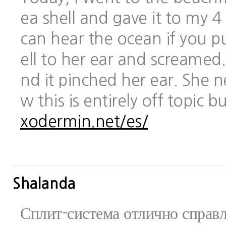
ea shell and gave it to my 
can hear the ocean if you pu
ell to her ear and screamed.
nd it pinched her ear. She 
w this is entirely off topic 
xodermin.net/es/
Shalanda
Сплит-система отлично справ