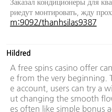
Заказал кондиционеры для ква
риедут монтировать, жду про
m:9092/thanhsilas9387
Hildred
A free spins casino offer c
e from the very beginning.
e account, users can try a
ut changing the smooth flo
es often like simple bonus 