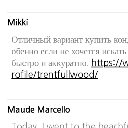
Mikki
Отличный вариант купить конд
обенно если не хочется искат
быстро и аккуратно.
https:/
rofile/trentfullwood/
Maude Marcello
Today, I went to the beachfr