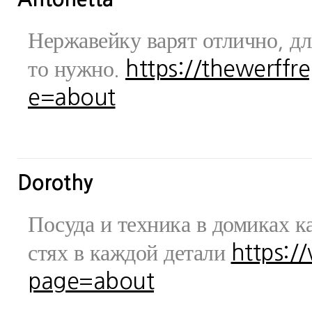
Нержавейку варят отлично, дл
то нужно.
https://thewerff
e=about
Dorothy
Посуда и техника в домиках ка
стях в каждой детали
https:/
page=about