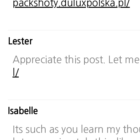
packshoty.duluxpolska.pl/
Lester
Appreciate this post. Let me 
l/
Isabelle
Its such as you learn my t