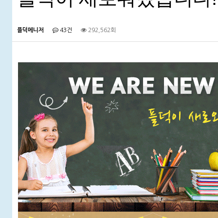
플덕메니저
43건
292,562회