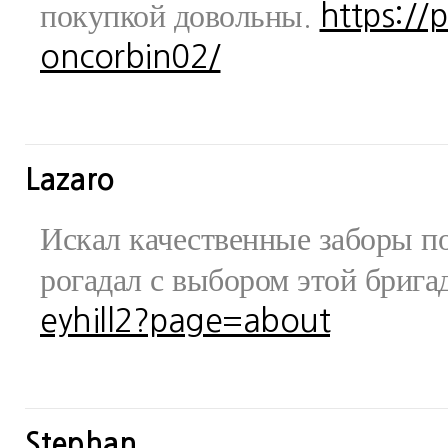
покупкой довольны.
https://
oncorbin02/
Lazaro
Искал качественные заборы по
рогадал с выбором этой бриг
eyhill2?page=about
Stephan