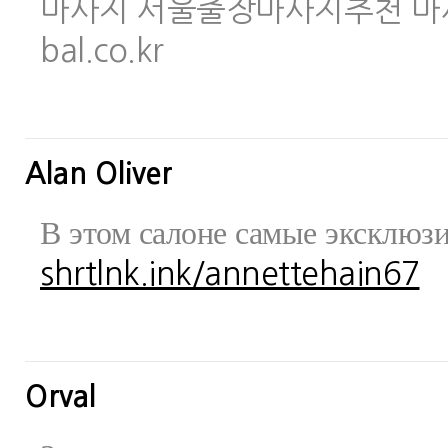
마사지 서울출장마사지추천 마사지사이
bal.co.kr
Alan Oliver
В этом салоне самые эксклюз
shrtlnk.ink/annettehain67
Orval