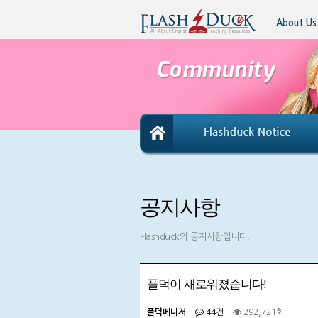
About Us
공지사항
Flashduck의 공지사항입니다.
플덕이 새로워졌습니다!
플덕메니저
44건
292,721회