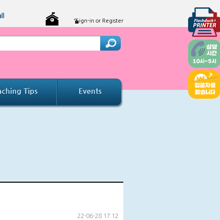
ll
Sign-in or Register
22-06-28 17:12