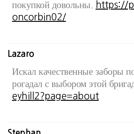
покупкой довольны.
https://
oncorbin02/
Lazaro
Искал качественные заборы по
рогадал с выбором этой бриг
eyhill2?page=about
Stephan