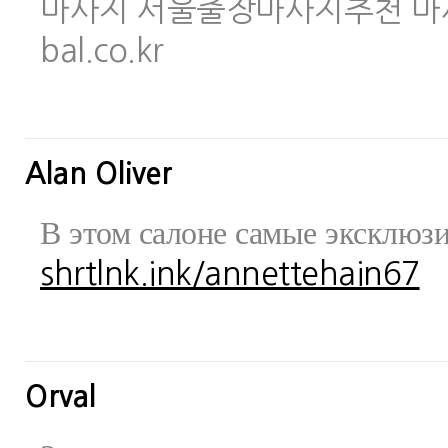
마사지 서울출장마사지추천 마사지사이
bal.co.kr
Alan Oliver
В этом салоне самые эксклюз
shrtlnk.ink/annettehain67
Orval