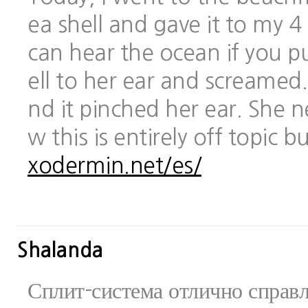
ea shell and gave it to my 
can hear the ocean if you pu
ell to her ear and screamed.
nd it pinched her ear. She 
w this is entirely off topic 
xodermin.net/es/
Shalanda
Сплит-система отлично справ