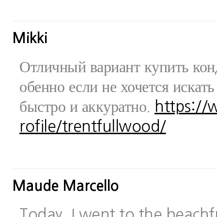
Mikki
Отличный вариант купить конд
обенно если не хочется искат
быстро и аккуратно.
https:/
rofile/trentfullwood/
Maude Marcello
Today, I went to the beachfr