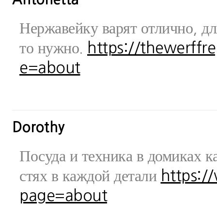
Нержавейку варят отлично, дл
то нужно.
https://thewerff
e=about
Dorothy
Посуда и техника в домиках ка
стях в каждой детали
https:/
page=about