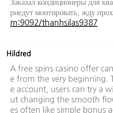
Заказал кондиционеры для ква
риедут монтировать, жду про
m:9092/thanhsilas9387
Hildred
A free spins casino offer c
e from the very beginning.
e account, users can try a
ut changing the smooth flo
es often like simple bonus 