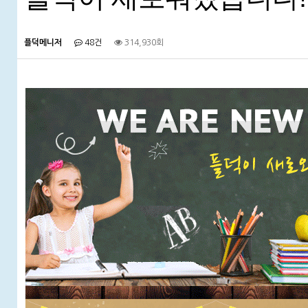
플덕메니저
48건
314,930회