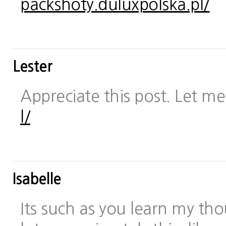
packshoty.duluxpolska.pl/
Lester
Appreciate this post. Let me 
l/
Isabelle
Its such as you learn my t