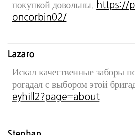
покупкой довольны.
https://
oncorbin02/
Lazaro
Искал качественные заборы по
рогадал с выбором этой бриг
eyhill2?page=about
Stephan