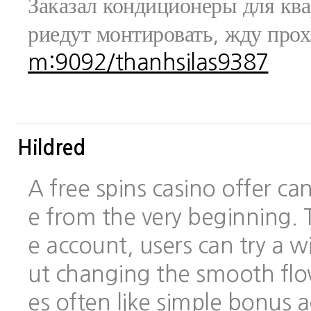
Заказал кондиционеры для ква
риедут монтировать, жду про
m:9092/thanhsilas9387
Hildred
A free spins casino offer c
e from the very beginning.
e account, users can try a
ut changing the smooth flo
es often like simple bonus 