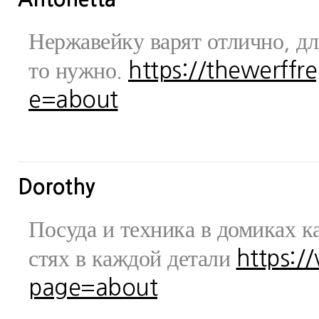
Нержавейку варят отлично, дл
то нужно.
https://thewerff
e=about
Dorothy
Посуда и техника в домиках ка
стях в каждой детали
https:/
page=about