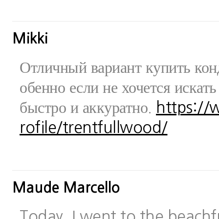
Mikki
Отличный вариант купить конд
обенно если не хочется искат
быстро и аккуратно.
https:/
rofile/trentfullwood/
Maude Marcello
Today, I went to the beachfr