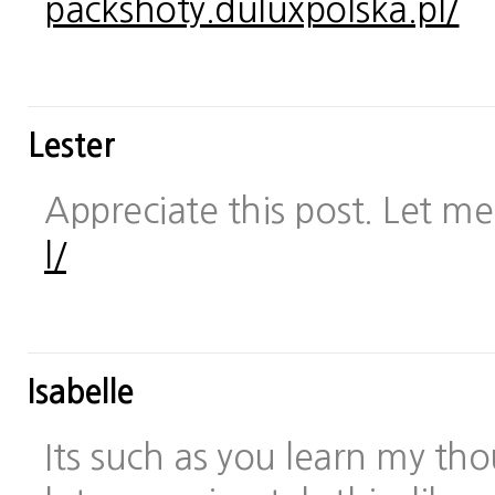
packshoty.duluxpolska.pl/
Lester
Appreciate this post. Let me 
l/
Isabelle
Its such as you learn my t