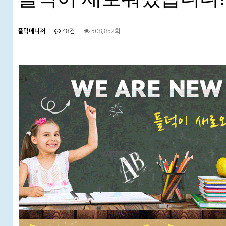
플덕메니저
48건
308,852회