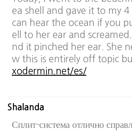
ea shell and gave it to my 
can hear the ocean if you pu
ell to her ear and screamed.
nd it pinched her ear. She 
w this is entirely off topic 
xodermin.net/es/
Shalanda
Сплит-система отлично справ