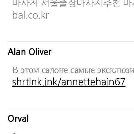
마사지 서울출장마사지추천 마사지사이
bal.co.kr
Alan Oliver
В этом салоне самые эксклюз
shrtlnk.ink/annettehain67
Orval