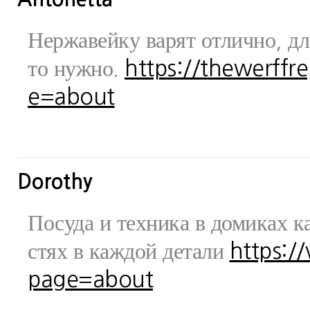
Нержавейку варят отлично, дл
то нужно.
https://thewerff
e=about
Dorothy
Посуда и техника в домиках ка
стях в каждой детали
https:/
page=about