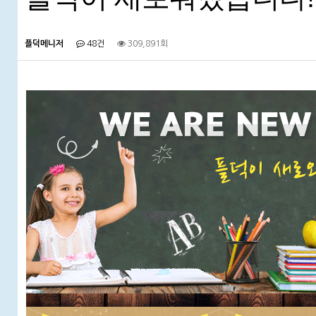
플덕메니저
48건
309,891회