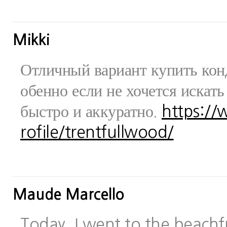
Mikki
Отличный вариант купить конд
обенно если не хочется искат
быстро и аккуратно.
https:/
rofile/trentfullwood/
Maude Marcello
Today, I went to the beachfr