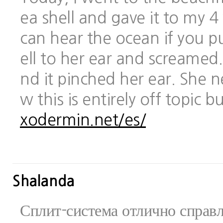
ea shell and gave it to my 
can hear the ocean if you pu
ell to her ear and screamed.
nd it pinched her ear. She 
w this is entirely off topic 
xodermin.net/es/
Shalanda
Сплит-система отлично справ