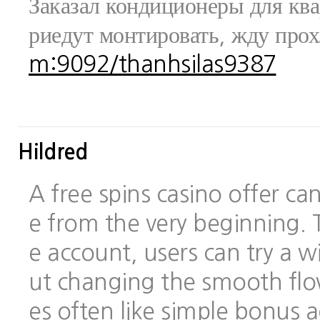
Заказал кондиционеры для ква
риедут монтировать, жду про
m:9092/thanhsilas9387
Hildred
A free spins casino offer c
e from the very beginning.
e account, users can try a
ut changing the smooth flo
es often like simple bonus 