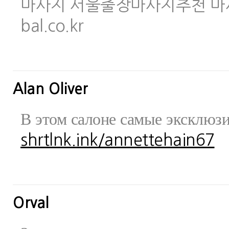
마사지 서울출장마사지추천 마사지사이
bal.co.kr
Alan Oliver
В этом салоне самые эксклюз
shrtlnk.ink/annettehain67
Orval