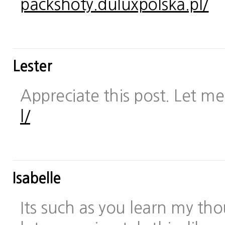
packshoty.duluxpolska.pl/
Lester
Appreciate this post. Let me 
l/
Isabelle
Its such as you learn my t