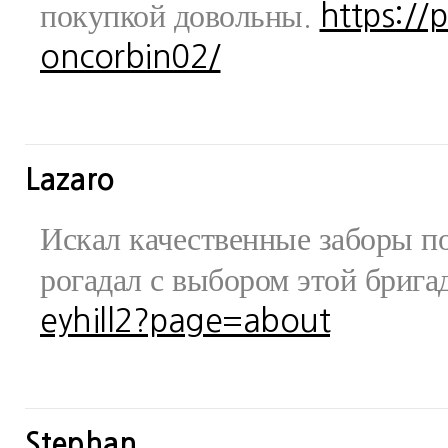
покупкой довольны.
https://
oncorbin02/
Lazaro
Искал качественные заборы по
рогадал с выбором этой бриг
eyhill2?page=about
Stephan