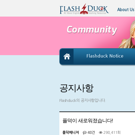
About Us
공지사항
Flashduck의 공지사항입니다.
플덕이 새로워졌습니다!
플덕메니저
48건
298,411회