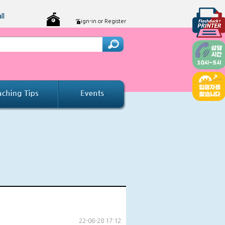
ll
Sign-in or Register
22-06-28 17:12