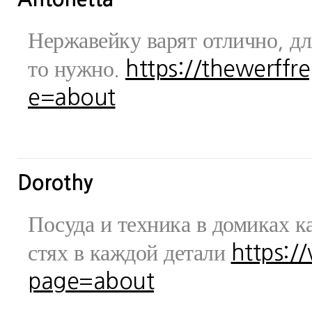
Нержавейку варят отлично, дл
то нужно.
https://thewerff
e=about
Dorothy
Посуда и техника в домиках ка
стях в каждой детали
https:/
page=about