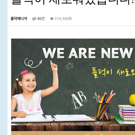
플덕메니저
48건
314,366회