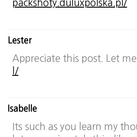
packshoty.duluxpolska.pl/
Lester
Appreciate this post. Let me 
l/
Isabelle
Its such as you learn my t