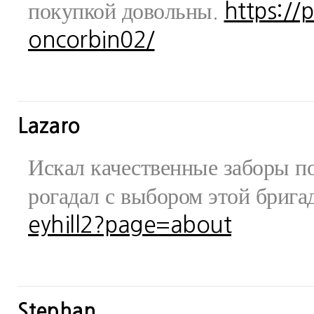
покупкой довольны.
https://
oncorbin02/
Lazaro
Искал качественные заборы по
рогадал с выбором этой бриг
eyhill2?page=about
Stephan