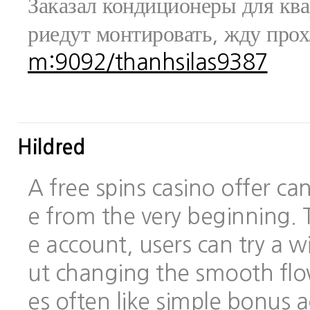
Заказал кондиционеры для ква
риедут монтировать, жду про
m:9092/thanhsilas9387
Hildred
A free spins casino offer c
e from the very beginning.
e account, users can try a
ut changing the smooth flo
es often like simple bonus 