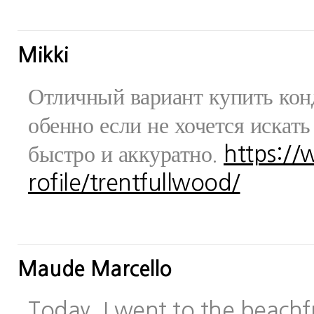
Mikki
Отличный вариант купить конд
обенно если не хочется искат
быстро и аккуратно.
https:/
rofile/trentfullwood/
Maude Marcello
Today, I went to the beachfr