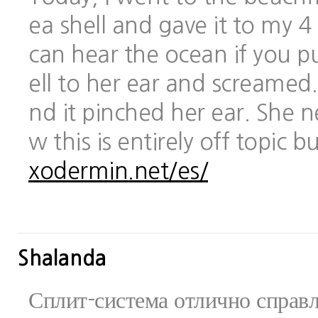
ea shell and gave it to my 
can hear the ocean if you pu
ell to her ear and screamed.
nd it pinched her ear. She 
w this is entirely off topic 
xodermin.net/es/
Shalanda
Сплит-система отлично справ