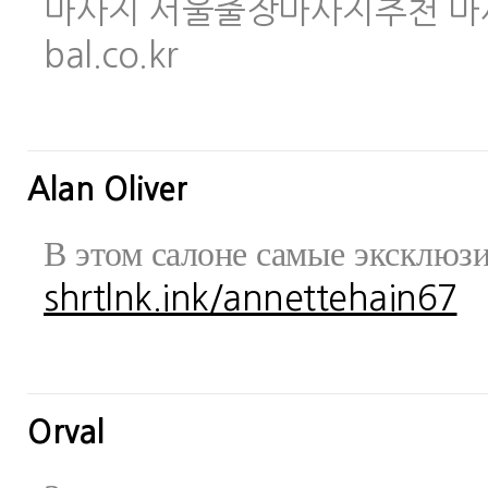
마사지 서울출장마사지추천 마사지사이
bal.co.kr
Alan Oliver
В этом салоне самые эксклюз
shrtlnk.ink/annettehain67
Orval