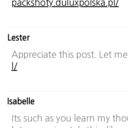
packshoty.duluxpolska.pl/
Lester
Appreciate this post. Let me 
l/
Isabelle
Its such as you learn my t