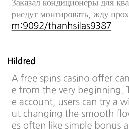
Заказал кондиционеры для ква
риедут монтировать, жду про
m:9092/thanhsilas9387
Hildred
A free spins casino offer c
e from the very beginning.
e account, users can try a
ut changing the smooth flo
es often like simple bonus 