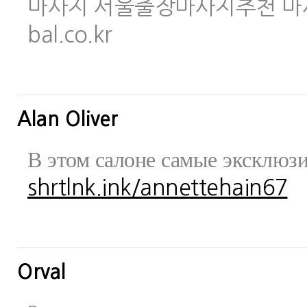
마사지 서울출장마사지추천 마사지사이
bal.co.kr
Alan Oliver
В этом салоне самые эксклюз
shrtlnk.ink/annettehain67
Orval