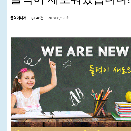
플덕메니저
48건
308,520회