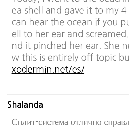
ea shell and gave it to my 
can hear the ocean if you pu
ell to her ear and screamed.
nd it pinched her ear. She 
w this is entirely off topic 
xodermin.net/es/
Shalanda
Сплит-система отлично справ