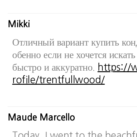
Mikki
Отличный вариант купить конд
обенно если не хочется искат
быстро и аккуратно.
https:/
rofile/trentfullwood/
Maude Marcello
Today, I went to the beachfr