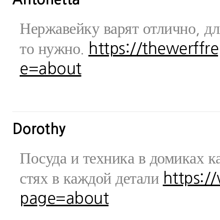
Нержавейку варят отлично, дл
то нужно.
https://thewerff
e=about
Dorothy
Посуда и техника в домиках ка
стях в каждой детали
https:/
page=about