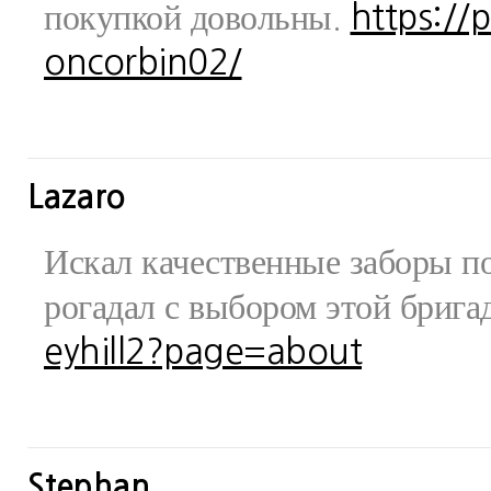
покупкой довольны.
https://
oncorbin02/
Lazaro
Искал качественные заборы по
рогадал с выбором этой бриг
eyhill2?page=about
Stephan