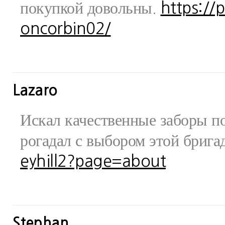
покупкой довольны.
https://
oncorbin02/
Lazaro
Искал качественные заборы по
рогадал с выбором этой бриг
eyhill2?page=about
Stephan