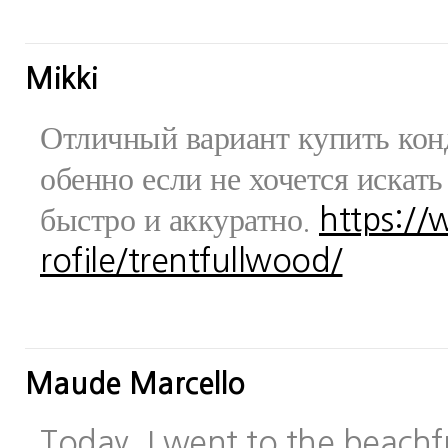
Mikki
Отличный вариант купить конд
обенно если не хочется искат
быстро и аккуратно.
https:/
rofile/trentfullwood/
Maude Marcello
Today, I went to the beachfr