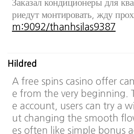
Заказал кондиционеры для ква
риедут монтировать, жду про
m:9092/thanhsilas9387
Hildred
A free spins casino offer c
e from the very beginning.
e account, users can try a
ut changing the smooth flo
es often like simple bonus 