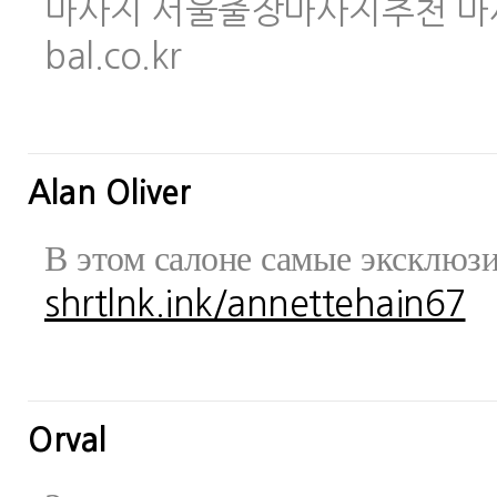
마사지 서울출장마사지추천 마사지사이
bal.co.kr
Alan Oliver
В этом салоне самые эксклюз
shrtlnk.ink/annettehain67
Orval