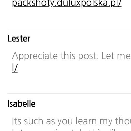
packshoty.duluxpolska.pl/
Lester
Appreciate this post. Let me 
l/
Isabelle
Its such as you learn my t