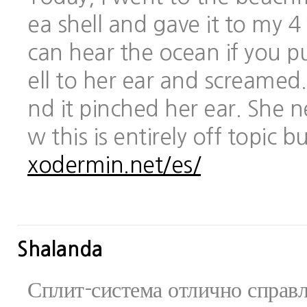
ea shell and gave it to my 
can hear the ocean if you pu
ell to her ear and screamed.
nd it pinched her ear. She 
w this is entirely off topic 
xodermin.net/es/
Shalanda
Сплит-система отлично справ