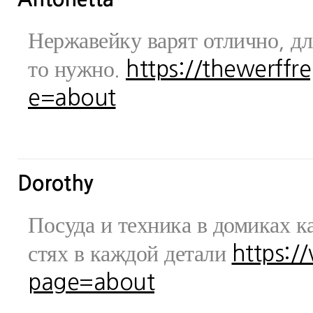
Нержавейку варят отлично, дл
то нужно.
https://thewerff
e=about
Dorothy
Посуда и техника в домиках ка
стях в каждой детали
https:/
page=about