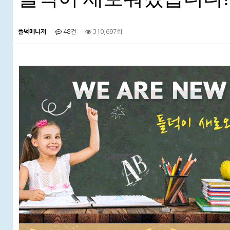
플덕메니저
48건
310,697회