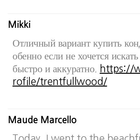
Mikki
Отличный вариант купить конд
обенно если не хочется искат
быстро и аккуратно.
https:/
rofile/trentfullwood/
Maude Marcello
Today, I went to the beachfr