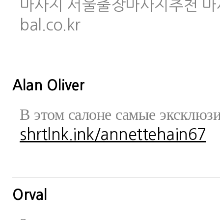
마사지 서울출장마사지추천 마사지사이
bal.co.kr
Alan Oliver
В этом салоне самые эксклюз
shrtlnk.ink/annettehain67
Orval