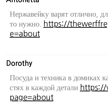
Нержавейку варят отлично, дл
то нужно.
https://thewerff
e=about
Dorothy
Посуда и техника в домиках ка
стях в каждой детали
https:/
page=about