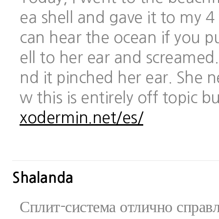
ea shell and gave it to my 
can hear the ocean if you pu
ell to her ear and screamed.
nd it pinched her ear. She 
w this is entirely off topic 
xodermin.net/es/
Shalanda
Сплит-система отлично справ