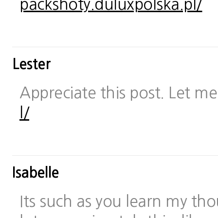
packshoty.duluxpolska.pl/
Lester
Appreciate this post. Let me 
l/
Isabelle
Its such as you learn my t