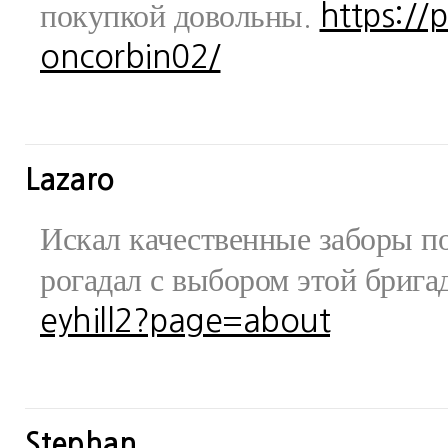
покупкой довольны.
https://
oncorbin02/
Lazaro
Искал качественные заборы по
рогадал с выбором этой бриг
eyhill2?page=about
Stephan