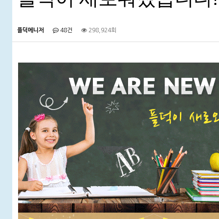
플덕메니저
48건
298,924회