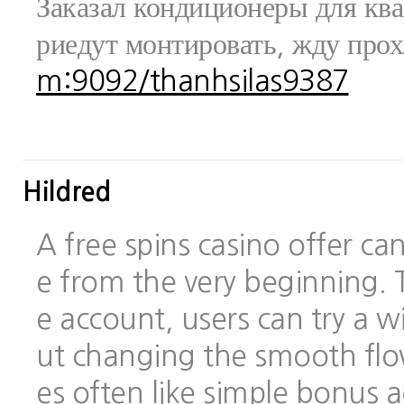
Заказал кондиционеры для ква
риедут монтировать, жду про
m:9092/thanhsilas9387
Hildred
A free spins casino offer c
e from the very beginning.
e account, users can try a
ut changing the smooth flo
es often like simple bonus 