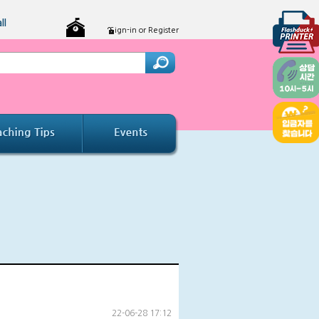
ll
Sign-in or Register
22-06-28 17:12