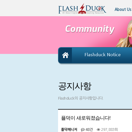
About Us
공지사항
Flashduck의 공지사항입니다.
플덕이 새로워졌습니다!
플덕메니저
48건
297,883회