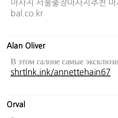
마사지 서울출장마사지추천 마사지사이
bal.co.kr
Alan Oliver
В этом салоне самые эксклюз
shrtlnk.ink/annettehain67
Orval