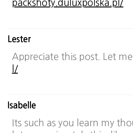
packshoty.duluxpolska.pl/
Lester
Appreciate this post. Let me 
l/
Isabelle
Its such as you learn my t