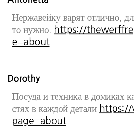
Нержавейку варят отлично, дл
то нужно.
https://thewerff
e=about
Dorothy
Посуда и техника в домиках ка
стях в каждой детали
https:/
page=about