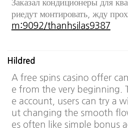
Заказал кондиционеры для ква
риедут монтировать, жду про
m:9092/thanhsilas9387
Hildred
A free spins casino offer c
e from the very beginning.
e account, users can try a
ut changing the smooth flo
es often like simple bonus 