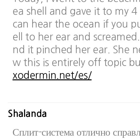
ea shell and gave it to my 
can hear the ocean if you pu
ell to her ear and screamed.
nd it pinched her ear. She 
w this is entirely off topic 
xodermin.net/es/
Shalanda
Сплит-система отлично справ