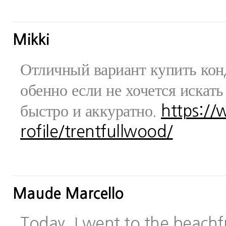
Mikki
Отличный вариант купить конд
обенно если не хочется искат
быстро и аккуратно.
https:/
rofile/trentfullwood/
Maude Marcello
Today, I went to the beachfr