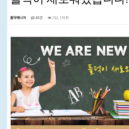
플덕메니저
43건
292,135회