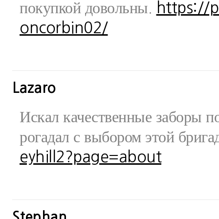
покупкой довольны.
https://
oncorbin02/
Lazaro
Искал качественные заборы по
рогадал с выбором этой бриг
eyhill2?page=about
Stephan