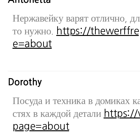
Нержавейку варят отлично, дл
то нужно.
https://thewerff
e=about
Dorothy
Посуда и техника в домиках ка
стях в каждой детали
https:/
page=about