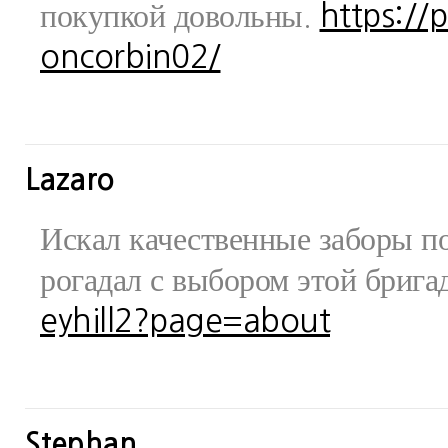
покупкой довольны.
https://
oncorbin02/
Lazaro
Искал качественные заборы по
рогадал с выбором этой бриг
eyhill2?page=about
Stephan