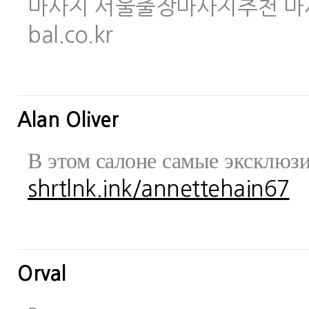
마사지 서울출장마사지추천 마사지사이
bal.co.kr
Alan Oliver
В этом салоне самые эксклюз
shrtlnk.ink/annettehain67
Orval