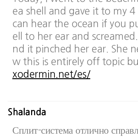
ea shell and gave it to my 
can hear the ocean if you pu
ell to her ear and screamed.
nd it pinched her ear. She 
w this is entirely off topic 
xodermin.net/es/
Shalanda
Сплит-система отлично справ