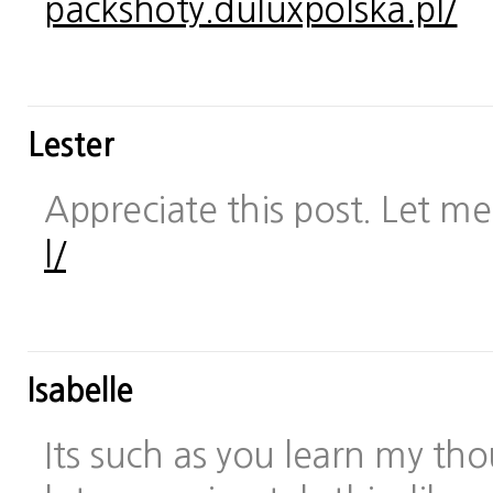
packshoty.duluxpolska.pl/
Lester
Appreciate this post. Let me 
l/
Isabelle
Its such as you learn my t