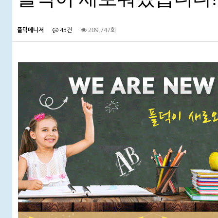
플덕메니저
43건
289,747회