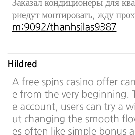
Заказал кондиционеры для ква
риедут монтировать, жду про
m:9092/thanhsilas9387
Hildred
A free spins casino offer c
e from the very beginning.
e account, users can try a
ut changing the smooth flo
es often like simple bonus 