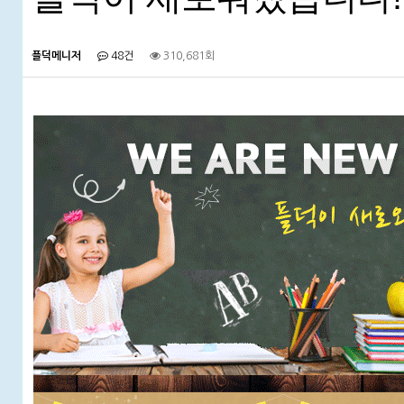
플덕메니저
48건
310,681회