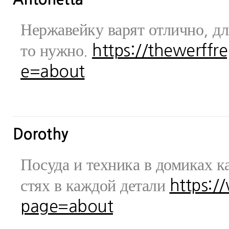
Нержавейку варят отлично, дл
то нужно.
https://thewerff
e=about
Dorothy
Посуда и техника в домиках ка
стях в каждой детали
https:/
page=about