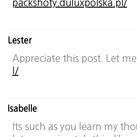
packshoty.duluxpolska.pl/
Lester
Appreciate this post. Let me 
l/
Isabelle
Its such as you learn my t