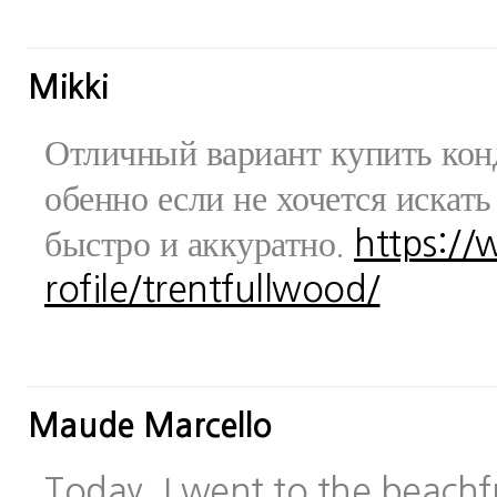
Mikki
Отличный вариант купить конд
обенно если не хочется искат
быстро и аккуратно.
https:/
rofile/trentfullwood/
Maude Marcello
Today, I went to the beachfr