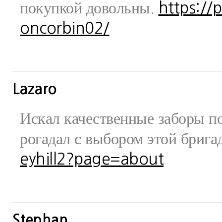
покупкой довольны.
https://
oncorbin02/
Lazaro
Искал качественные заборы по
рогадал с выбором этой бриг
eyhill2?page=about
Stephan