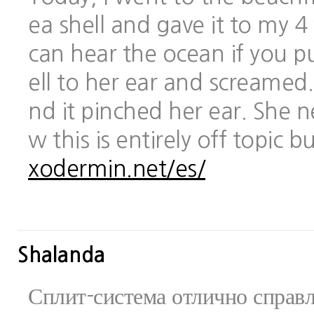
ea shell and gave it to my 
can hear the ocean if you pu
ell to her ear and screamed.
nd it pinched her ear. She 
w this is entirely off topic 
xodermin.net/es/
Shalanda
Сплит-система отлично справ