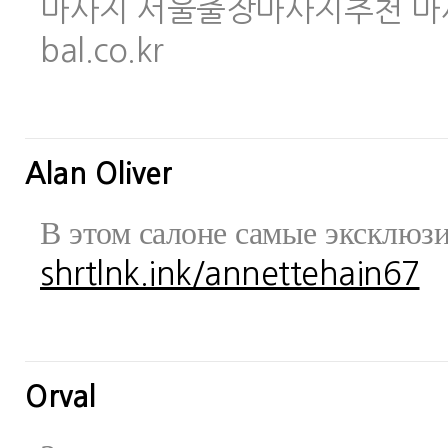
마사지 서울출장마사지추천 마사지사이
bal.co.kr
Alan Oliver
В этом салоне самые эксклюз
shrtlnk.ink/annettehain67
Orval