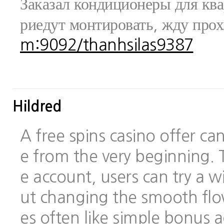
Заказал кондиционеры для ква
риедут монтировать, жду про
m:9092/thanhsilas9387
Hildred
A free spins casino offer c
e from the very beginning.
e account, users can try a
ut changing the smooth flo
es often like simple bonus 