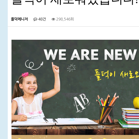
플덕메니저
48건
298,546회