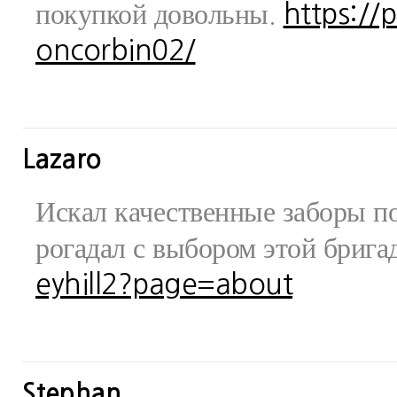
покупкой довольны.
https://
oncorbin02/
Lazaro
Искал качественные заборы по
рогадал с выбором этой бриг
eyhill2?page=about
Stephan