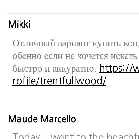
Mikki
Отличный вариант купить конд
обенно если не хочется искат
быстро и аккуратно.
https:/
rofile/trentfullwood/
Maude Marcello
Today, I went to the beachfr