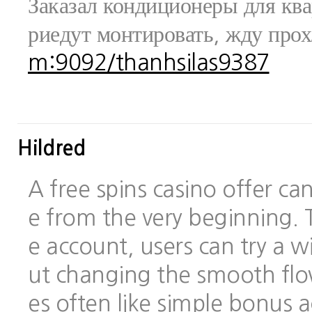
Заказал кондиционеры для ква
риедут монтировать, жду про
m:9092/thanhsilas9387
Hildred
A free spins casino offer c
e from the very beginning.
e account, users can try a
ut changing the smooth flo
es often like simple bonus 