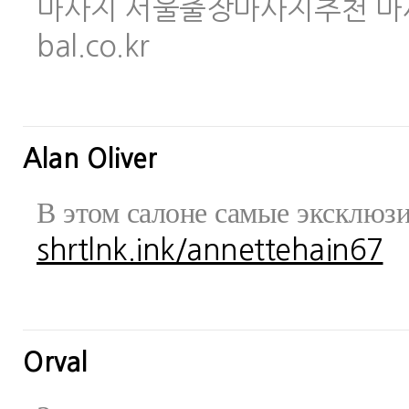
마사지 서울출장마사지추천 마사지사이
bal.co.kr
Alan Oliver
В этом салоне самые эксклюз
shrtlnk.ink/annettehain67
Orval