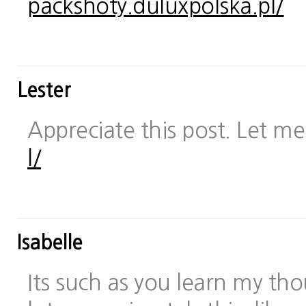
packshoty.duluxpolska.pl/
Lester
Appreciate this post. Let me 
l/
Isabelle
Its such as you learn my t