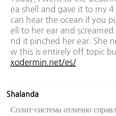
ea shell and gave it to my 
can hear the ocean if you pu
ell to her ear and screamed.
nd it pinched her ear. She 
w this is entirely off topic 
xodermin.net/es/
Shalanda
Сплит-система отлично справ