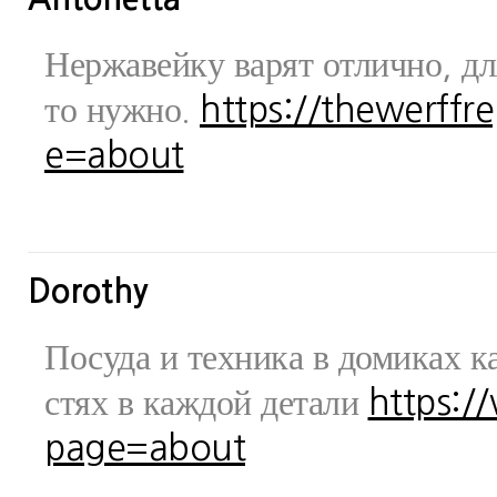
Нержавейку варят отлично, дл
то нужно.
https://thewerff
e=about
Dorothy
Посуда и техника в домиках ка
стях в каждой детали
https:/
page=about