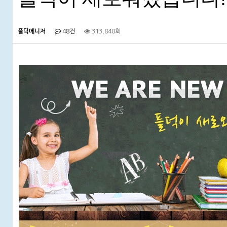
플덕메니저
48건
313,840회