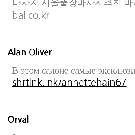
마사지 서울출장마사지추천 마사지사이
bal.co.kr
Alan Oliver
В этом салоне самые эксклюз
shrtlnk.ink/annettehain67
Orval