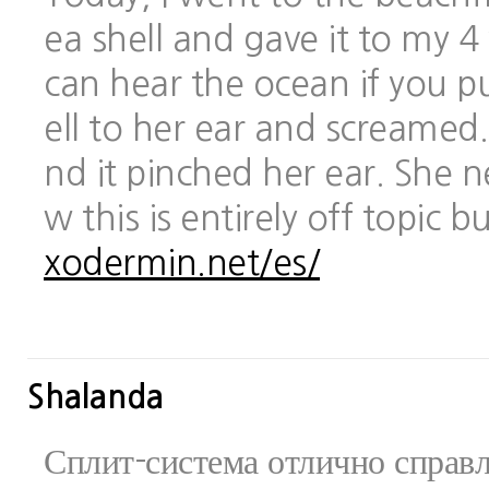
ea shell and gave it to my 
can hear the ocean if you pu
ell to her ear and screamed.
nd it pinched her ear. She 
w this is entirely off topic 
xodermin.net/es/
Shalanda
Сплит-система отлично справ