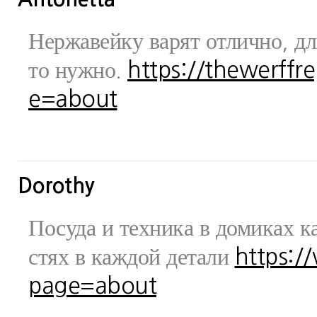
Нержавейку варят отлично, дл
то нужно.
https://thewerff
e=about
Dorothy
Посуда и техника в домиках ка
стях в каждой детали
https:/
page=about