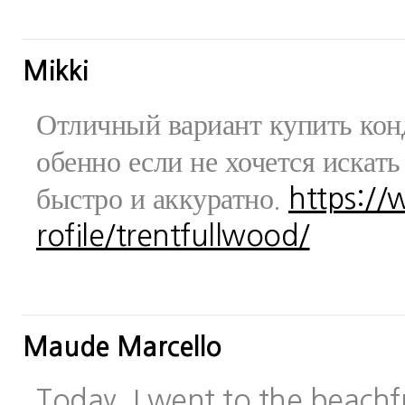
Mikki
Отличный вариант купить конд
обенно если не хочется искат
быстро и аккуратно.
https:/
rofile/trentfullwood/
Maude Marcello
Today, I went to the beachfr