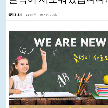
플덕메니저
48건
313,794회