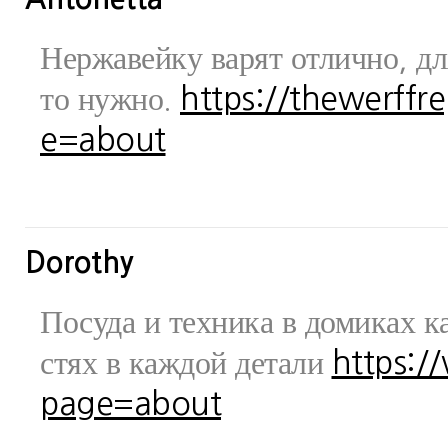
Нержавейку варят отлично, дл
то нужно.
https://thewerff
e=about
Dorothy
Посуда и техника в домиках ка
стях в каждой детали
https:/
page=about