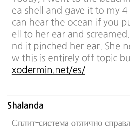
ea shell and gave it to my 
can hear the ocean if you pu
ell to her ear and screamed.
nd it pinched her ear. She 
w this is entirely off topic 
xodermin.net/es/
Shalanda
Сплит-система отлично справ