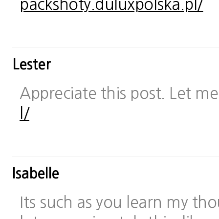
packshoty.duluxpolska.pl/
Lester
Appreciate this post. Let me 
l/
Isabelle
Its such as you learn my t