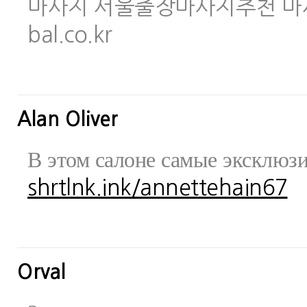
마사지 서울출장마사지추천 마사지사이
bal.co.kr
Alan Oliver
В этом салоне самые эксклюз
shrtlnk.ink/annettehain67
Orval