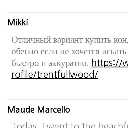
Mikki
Отличный вариант купить конд
обенно если не хочется искат
быстро и аккуратно.
https:/
rofile/trentfullwood/
Maude Marcello
Today, I went to the beachfr