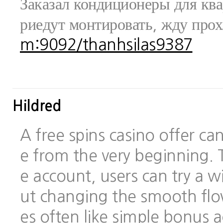
Заказал кондиционеры для ква
риедут монтировать, жду про
m:9092/thanhsilas9387
Hildred
A free spins casino offer c
e from the very beginning.
e account, users can try a
ut changing the smooth flo
es often like simple bonus 