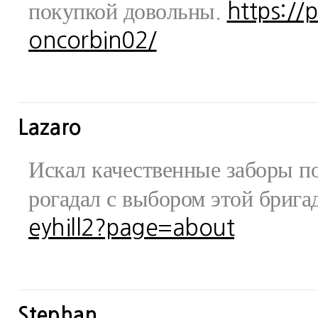
покупкой довольны.
https://
oncorbin02/
Lazaro
Искал качественные заборы по
рогадал с выбором этой бриг
eyhill2?page=about
Stephan