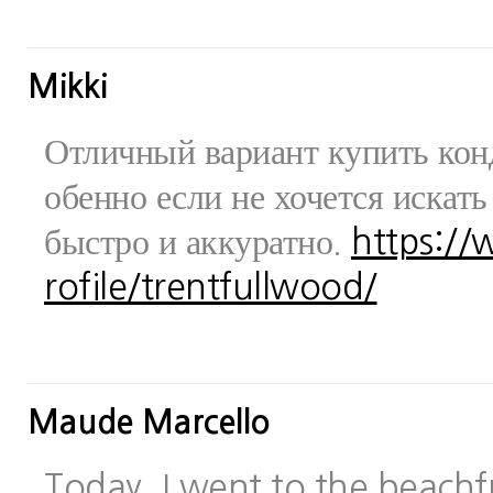
Mikki
Отличный вариант купить конд
обенно если не хочется искат
быстро и аккуратно.
https:/
rofile/trentfullwood/
Maude Marcello
Today, I went to the beachfr