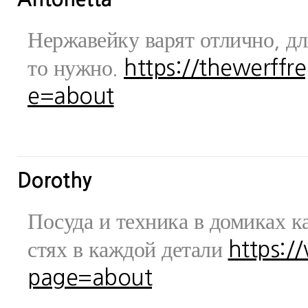
Нержавейку варят отлично, дл
то нужно.
https://thewerff
e=about
Dorothy
Посуда и техника в домиках ка
стях в каждой детали
https:/
page=about