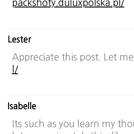
packshoty.duluxpolska.pl/
Lester
Appreciate this post. Let me 
l/
Isabelle
Its such as you learn my t