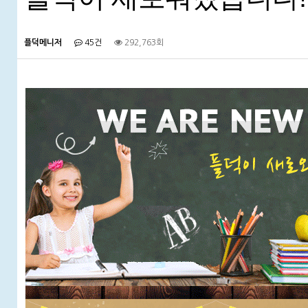
플덕메니저
45건
292,763회