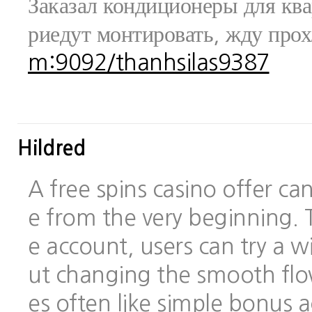
Заказал кондиционеры для ква
риедут монтировать, жду про
m:9092/thanhsilas9387
Hildred
A free spins casino offer c
e from the very beginning.
e account, users can try a
ut changing the smooth flo
es often like simple bonus 