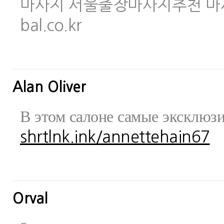
마사지 서울출장마사지추천 마사지사이
bal.co.kr
Alan Oliver
В этом салоне самые эксклюз
shrtlnk.ink/annettehain67
Orval