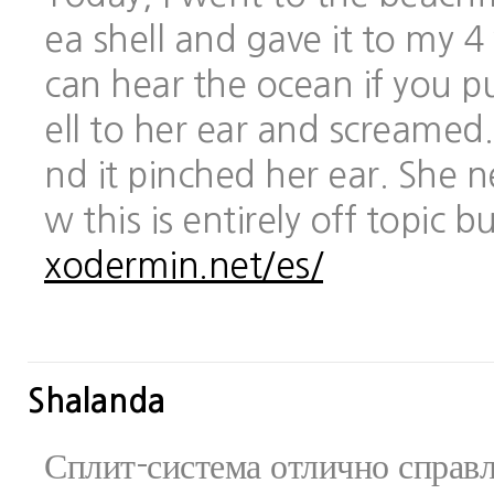
ea shell and gave it to my 
can hear the ocean if you pu
ell to her ear and screamed.
nd it pinched her ear. She 
w this is entirely off topic 
xodermin.net/es/
Shalanda
Сплит-система отлично справ