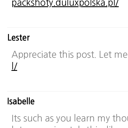
packshoty.duluxpolska.pl/
Lester
Appreciate this post. Let me 
l/
Isabelle
Its such as you learn my t