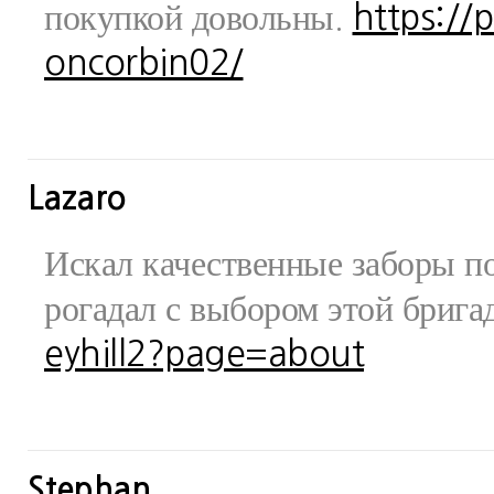
покупкой довольны.
https://
oncorbin02/
Lazaro
Искал качественные заборы по
рогадал с выбором этой бриг
eyhill2?page=about
Stephan