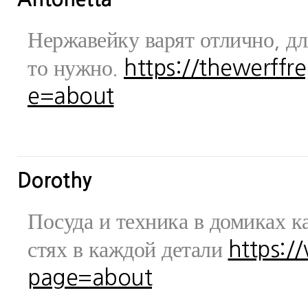
Нержавейку варят отлично, дл
то нужно.
https://thewerff
e=about
Dorothy
Посуда и техника в домиках ка
стях в каждой детали
https:/
page=about