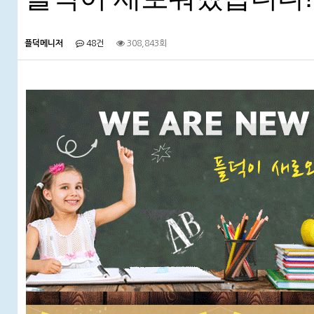
플덕메니저
48건
308,843회