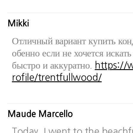
Mikki
Отличный вариант купить конд
обенно если не хочется искат
быстро и аккуратно.
https:/
rofile/trentfullwood/
Maude Marcello
Today, I went to the beachfr