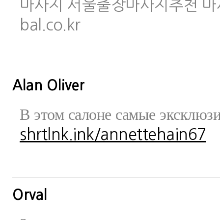
마사지 서울출장마사지추천 마사지사이
bal.co.kr
Alan Oliver
В этом салоне самые эксклюз
shrtlnk.ink/annettehain67
Orval