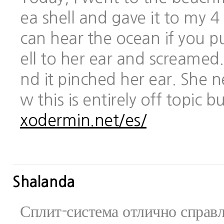
ea shell and gave it to my 
can hear the ocean if you pu
ell to her ear and screamed.
nd it pinched her ear. She 
w this is entirely off topic 
xodermin.net/es/
Shalanda
Сплит-система отлично справ