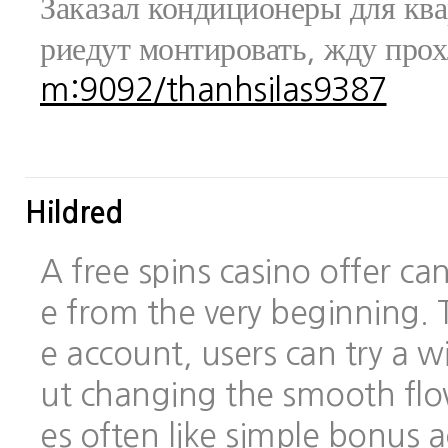
Заказал кондиционеры для ква
риедут монтировать, жду про
m:9092/thanhsilas9387
Hildred
A free spins casino offer c
e from the very beginning.
e account, users can try a
ut changing the smooth flo
es often like simple bonus 