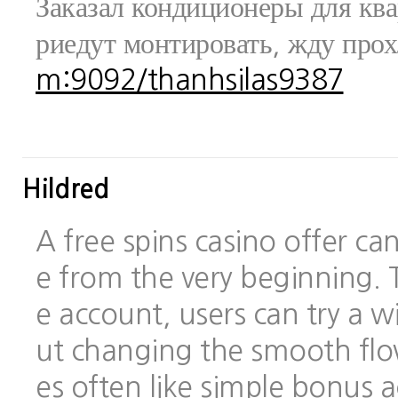
Заказал кондиционеры для ква
риедут монтировать, жду про
m:9092/thanhsilas9387
Hildred
A free spins casino offer c
e from the very beginning.
e account, users can try a
ut changing the smooth flo
es often like simple bonus 