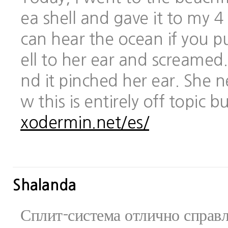
ea shell and gave it to my 
can hear the ocean if you pu
ell to her ear and screamed.
nd it pinched her ear. She 
w this is entirely off topic 
xodermin.net/es/
Shalanda
Сплит-система отлично справ