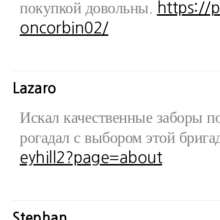
покупкой довольны.
https://
oncorbin02/
Lazaro
Искал качественные заборы по
рогадал с выбором этой бриг
eyhill2?page=about
Stephan