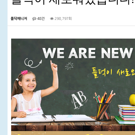
플덕메니저
48건
298,797회