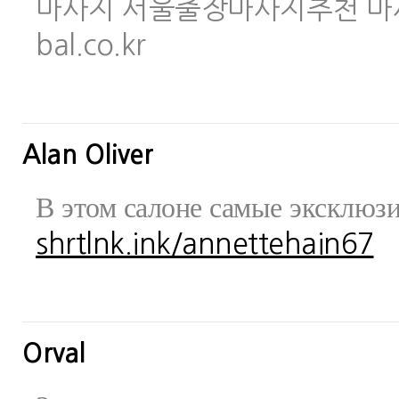
마사지 서울출장마사지추천 마사지사이
bal.co.kr
Alan Oliver
В этом салоне самые эксклюз
shrtlnk.ink/annettehain67
Orval