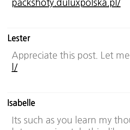
packshoty.duluxpolska.pl/
Lester
Appreciate this post. Let me 
l/
Isabelle
Its such as you learn my t