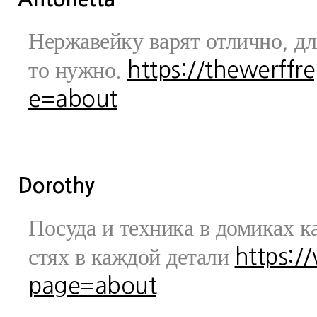
Нержавейку варят отлично, дл
то нужно.
https://thewerff
e=about
Dorothy
Посуда и техника в домиках ка
стях в каждой детали
https:/
page=about