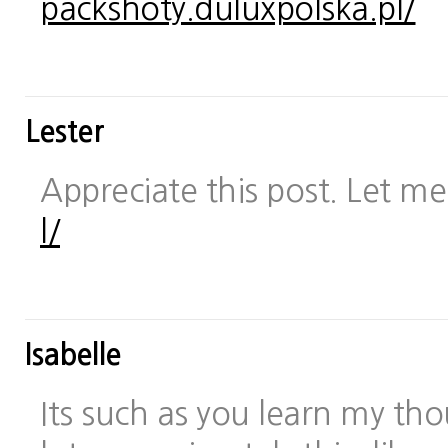
packshoty.duluxpolska.pl/
Lester
Appreciate this post. Let me 
l/
Isabelle
Its such as you learn my t