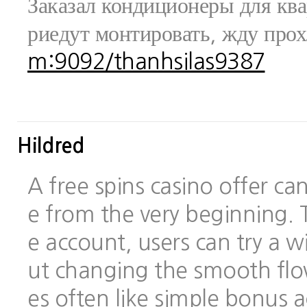
Заказал кондиционеры для ква
риедут монтировать, жду про
m:9092/thanhsilas9387
Hildred
A free spins casino offer c
e from the very beginning.
e account, users can try a
ut changing the smooth flo
es often like simple bonus 