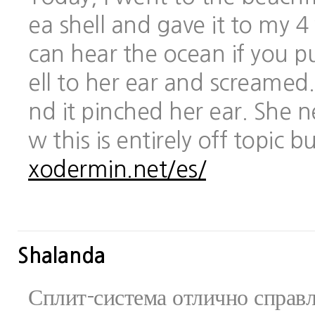
ea shell and gave it to my 
can hear the ocean if you pu
ell to her ear and screamed.
nd it pinched her ear. She 
w this is entirely off topic 
xodermin.net/es/
Shalanda
Сплит-система отлично справ