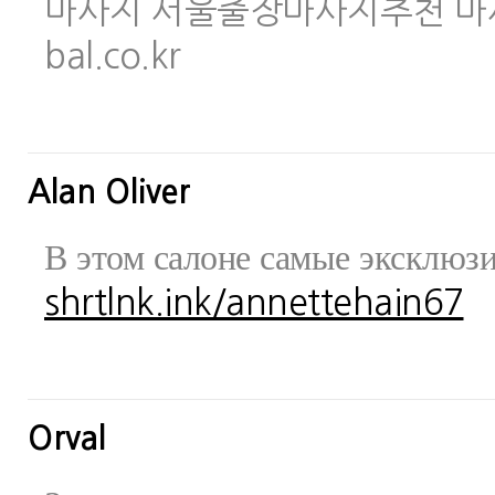
마사지 서울출장마사지추천 마사지사이
bal.co.kr
Alan Oliver
В этом салоне самые эксклюз
shrtlnk.ink/annettehain67
Orval