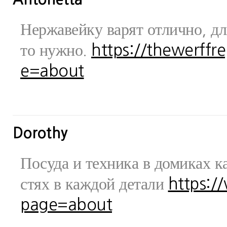
Нержавейку варят отлично, дл
то нужно.
https://thewerff
e=about
Dorothy
Посуда и техника в домиках ка
стях в каждой детали
https:/
page=about