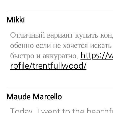
Mikki
Отличный вариант купить конд
обенно если не хочется искат
быстро и аккуратно.
https:/
rofile/trentfullwood/
Maude Marcello
Today, I went to the beachfr