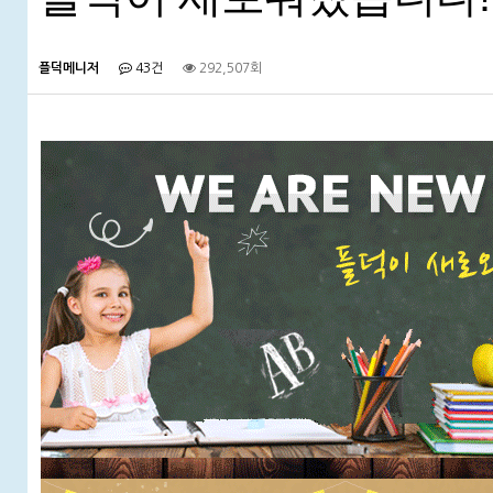
플덕메니저
43건
292,507회