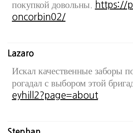
покупкой довольны.
https://
oncorbin02/
Lazaro
Искал качественные заборы по
рогадал с выбором этой бриг
eyhill2?page=about
Stephan