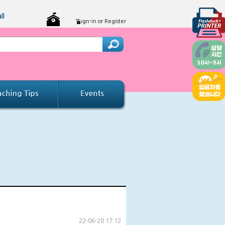
ll
Sign-in or Register
22-06-28 17:12