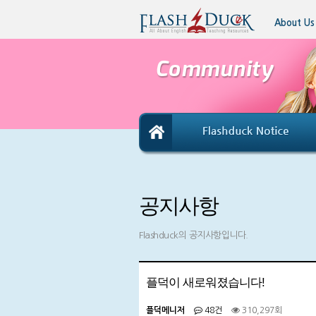
About Us
공지사항
Flashduck의 공지사항입니다.
플덕이 새로워졌습니다!
플덕메니저
48건
310,297회