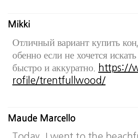
Mikki
Отличный вариант купить конд
обенно если не хочется искат
быстро и аккуратно.
https:/
rofile/trentfullwood/
Maude Marcello
Today, I went to the beachfr