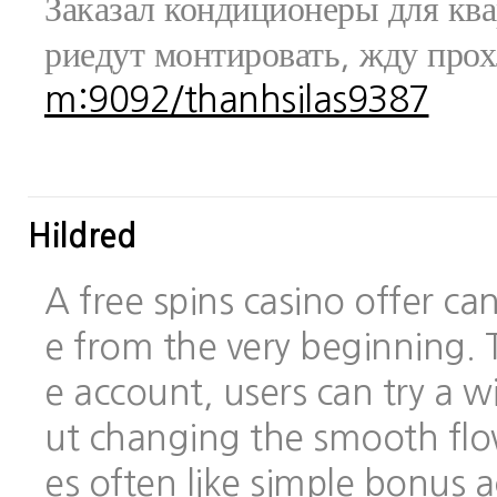
Заказал кондиционеры для ква
риедут монтировать, жду про
m:9092/thanhsilas9387
Hildred
A free spins casino offer c
e from the very beginning.
e account, users can try a
ut changing the smooth flo
es often like simple bonus 