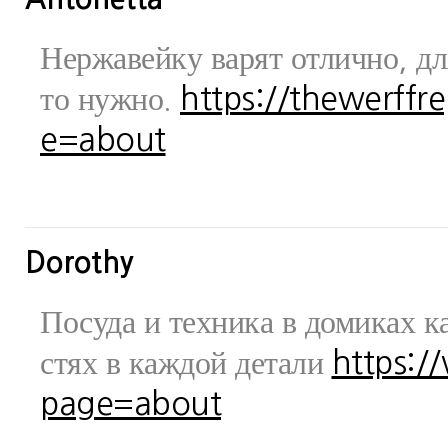
Нержавейку варят отлично, дл
то нужно.
https://thewerff
e=about
Dorothy
Посуда и техника в домиках ка
стях в каждой детали
https:/
page=about