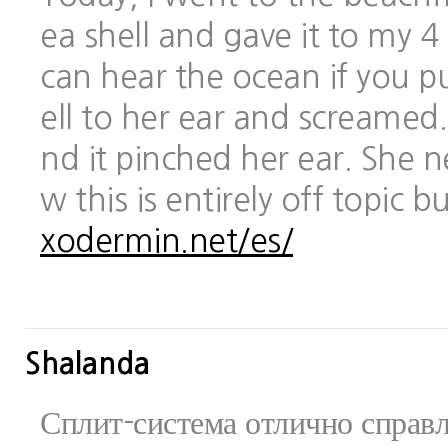
ea shell and gave it to my 
can hear the ocean if you pu
ell to her ear and screamed.
nd it pinched her ear. She 
w this is entirely off topic 
xodermin.net/es/
Shalanda
Сплит-система отлично справ