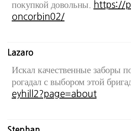
покупкой довольны.
https://
oncorbin02/
Lazaro
Искал качественные заборы по
рогадал с выбором этой бриг
eyhill2?page=about
Stephan