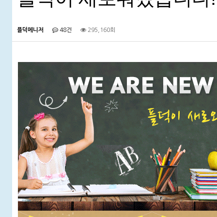
플덕메니저
48건
295,160회