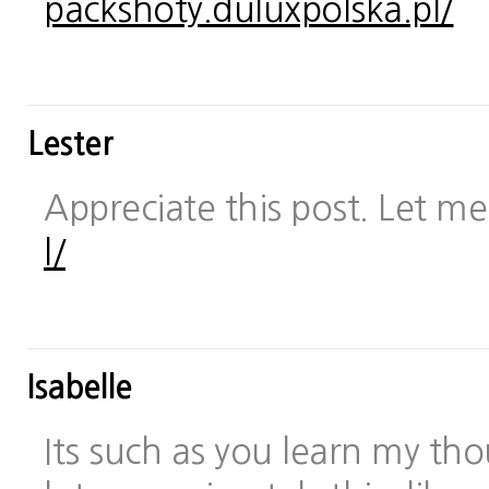
packshoty.duluxpolska.pl/
Lester
Appreciate this post. Let me 
l/
Isabelle
Its such as you learn my t