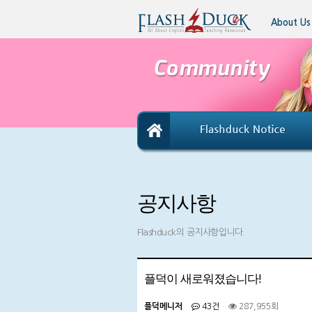
About Us
공지사항
Flashduck의 공지사항입니다.
플덕이 새로워졌습니다!
플덕메니저
43건
287,955회