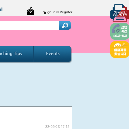
ll
Sign-in or Register
22-06-28 17:12