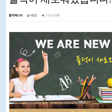
플덕메니저
48건
314,333회