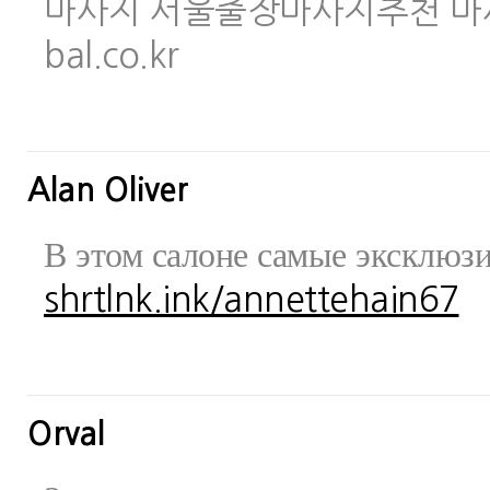
마사지 서울출장마사지추천 마사지사이
bal.co.kr
Alan Oliver
В этом салоне самые эксклюз
shrtlnk.ink/annettehain67
Orval