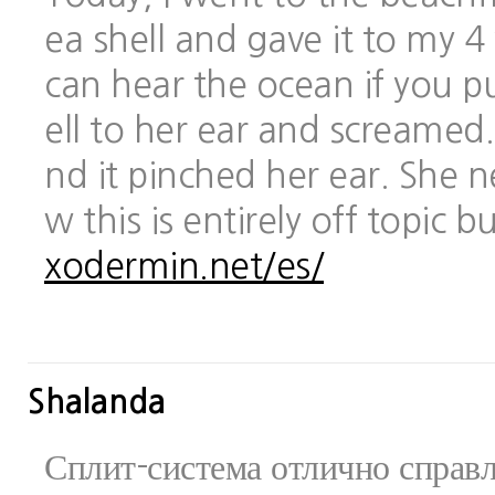
ea shell and gave it to my 
can hear the ocean if you pu
ell to her ear and screamed.
nd it pinched her ear. She 
w this is entirely off topic 
xodermin.net/es/
Shalanda
Сплит-система отлично справ