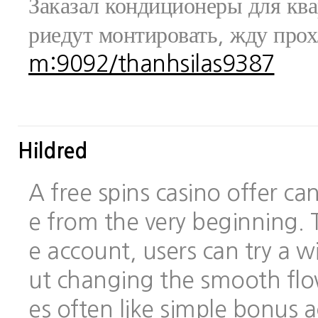
Заказал кондиционеры для ква
риедут монтировать, жду про
m:9092/thanhsilas9387
Hildred
A free spins casino offer c
e from the very beginning.
e account, users can try a
ut changing the smooth flo
es often like simple bonus 