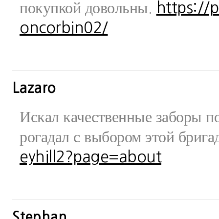
покупкой довольны.
https://
oncorbin02/
Lazaro
Искал качественные заборы по
рогадал с выбором этой бриг
eyhill2?page=about
Stephan