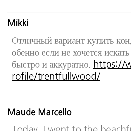
Mikki
Отличный вариант купить конд
обенно если не хочется искат
быстро и аккуратно.
https:/
rofile/trentfullwood/
Maude Marcello
Today, I went to the beachfr