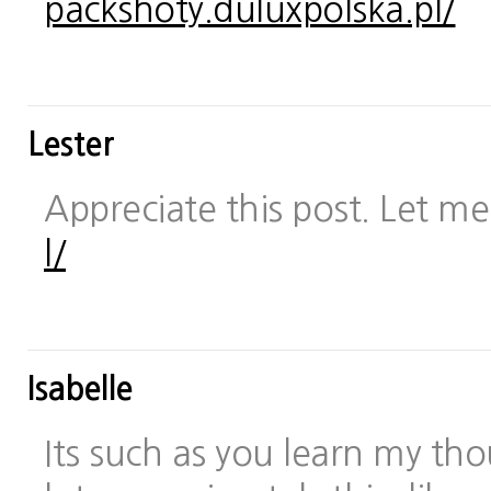
packshoty.duluxpolska.pl/
Lester
Appreciate this post. Let me 
l/
Isabelle
Its such as you learn my t