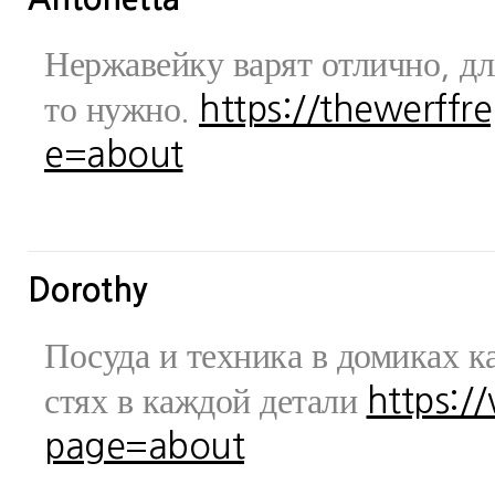
Нержавейку варят отлично, дл
то нужно.
https://thewerff
e=about
Dorothy
Посуда и техника в домиках ка
стях в каждой детали
https:/
page=about