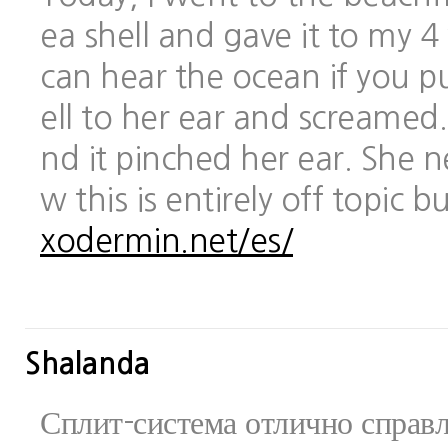
ea shell and gave it to my 
can hear the ocean if you pu
ell to her ear and screamed.
nd it pinched her ear. She 
w this is entirely off topic 
xodermin.net/es/
Shalanda
Сплит-система отлично справ