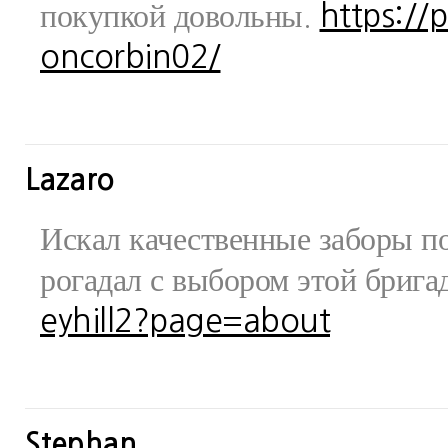
покупкой довольны.
https://
oncorbin02/
Lazaro
Искал качественные заборы по
рогадал с выбором этой бриг
eyhill2?page=about
Stephan