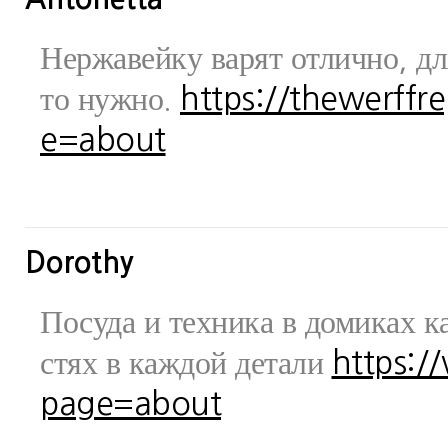
Нержавейку варят отлично, дл
то нужно.
https://thewerff
e=about
Dorothy
Посуда и техника в домиках ка
стях в каждой детали
https:/
page=about