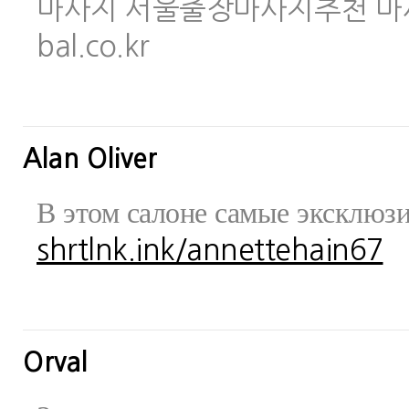
마사지 서울출장마사지추천 마사지사이
bal.co.kr
Alan Oliver
В этом салоне самые эксклюз
shrtlnk.ink/annettehain67
Orval