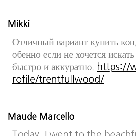
Mikki
Отличный вариант купить конд
обенно если не хочется искат
быстро и аккуратно.
https:/
rofile/trentfullwood/
Maude Marcello
Today, I went to the beachfr