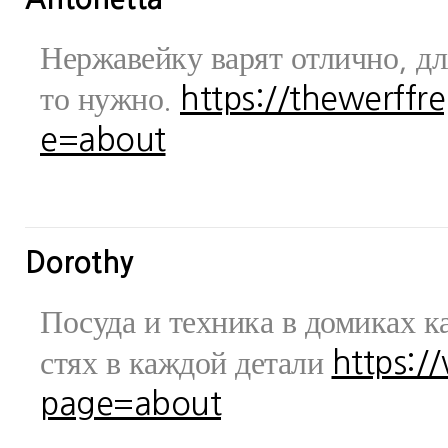
Нержавейку варят отлично, дл
то нужно.
https://thewerff
e=about
Dorothy
Посуда и техника в домиках ка
стях в каждой детали
https:/
page=about