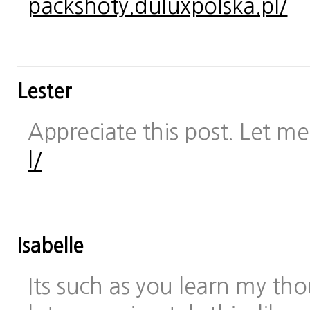
packshoty.duluxpolska.pl/
Lester
Appreciate this post. Let me 
l/
Isabelle
Its such as you learn my t