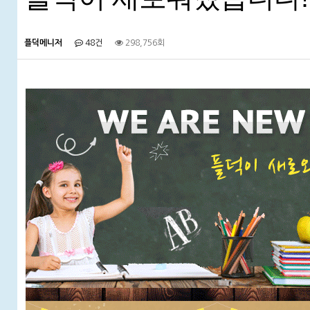
플덕메니저
48건
298,756회