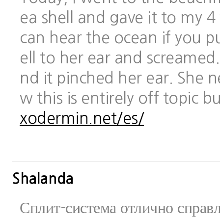
ea shell and gave it to my 
can hear the ocean if you pu
ell to her ear and screamed.
nd it pinched her ear. She 
w this is entirely off topic 
xodermin.net/es/
Shalanda
Сплит-система отлично справ