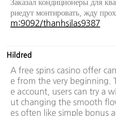
Заказал кондиционеры для ква
риедут монтировать, жду про
m:9092/thanhsilas9387
Hildred
A free spins casino offer c
e from the very beginning.
e account, users can try a
ut changing the smooth flo
es often like simple bonus 