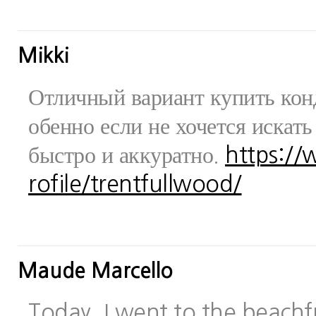
Mikki
Отличный вариант купить конд
обенно если не хочется искат
быстро и аккуратно.
https:/
rofile/trentfullwood/
Maude Marcello
Today, I went to the beachfr