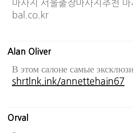
마사지 서울출장마사지추천 마사지사이
bal.co.kr
Alan Oliver
В этом салоне самые эксклюз
shrtlnk.ink/annettehain67
Orval