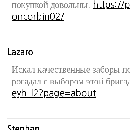
покупкой довольны.
https://
oncorbin02/
Lazaro
Искал качественные заборы по
рогадал с выбором этой бриг
eyhill2?page=about
Stephan