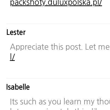
packshoty.duluxpolska.pl/
Lester
Appreciate this post. Let me 
l/
Isabelle
Its such as you learn my t