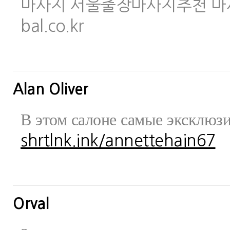
마사지 서울출장마사지추천 마사지사이
bal.co.kr
Alan Oliver
В этом салоне самые эксклюз
shrtlnk.ink/annettehain67
Orval