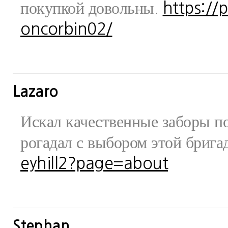
покупкой довольны.
https://
oncorbin02/
Lazaro
Искал качественные заборы по
рогадал с выбором этой бриг
eyhill2?page=about
Stephan