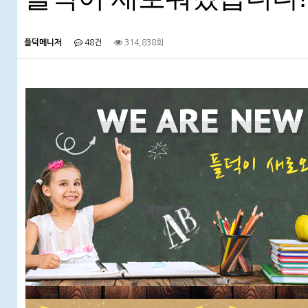
플덕메니저
48건
314,838회