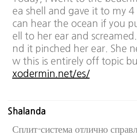
ea shell and gave it to my 
can hear the ocean if you pu
ell to her ear and screamed.
nd it pinched her ear. She 
w this is entirely off topic 
xodermin.net/es/
Shalanda
Сплит-система отлично справ