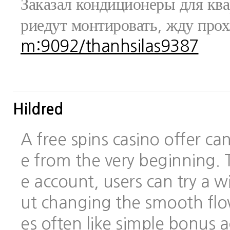
Заказал кондиционеры для ква
риедут монтировать, жду про
m:9092/thanhsilas9387
Hildred
A free spins casino offer c
e from the very beginning.
e account, users can try a
ut changing the smooth flo
es often like simple bonus 