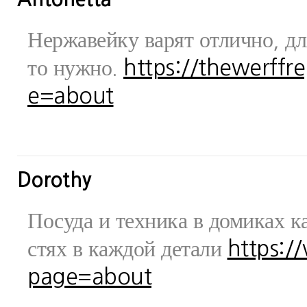
Нержавейку варят отлично, дл
то нужно.
https://thewerff
e=about
Dorothy
Посуда и техника в домиках ка
стях в каждой детали
https:/
page=about