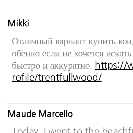
Mikki
Отличный вариант купить конд
обенно если не хочется искат
быстро и аккуратно.
https:/
rofile/trentfullwood/
Maude Marcello
Today, I went to the beachfr