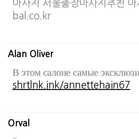
마사지 서울출장마사지추천 마사지사이
bal.co.kr
Alan Oliver
В этом салоне самые эксклюз
shrtlnk.ink/annettehain67
Orval