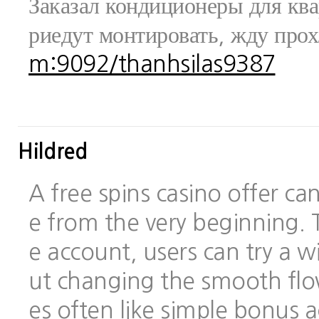
Заказал кондиционеры для ква
риедут монтировать, жду про
m:9092/thanhsilas9387
Hildred
A free spins casino offer c
e from the very beginning.
e account, users can try a
ut changing the smooth flo
es often like simple bonus 