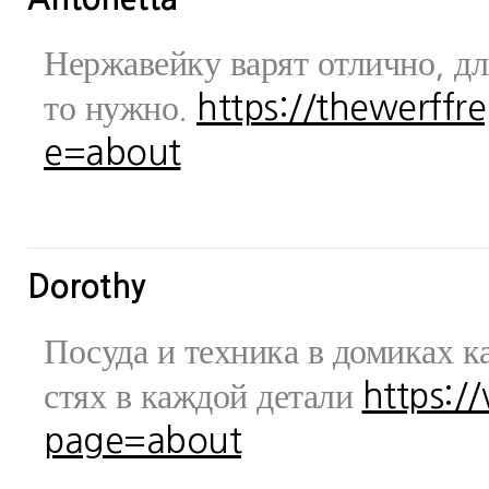
Нержавейку варят отлично, дл
то нужно.
https://thewerff
e=about
Dorothy
Посуда и техника в домиках ка
стях в каждой детали
https:/
page=about