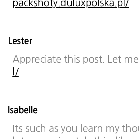
packshoty.duluxpolska.pl/
Lester
Appreciate this post. Let me 
l/
Isabelle
Its such as you learn my t