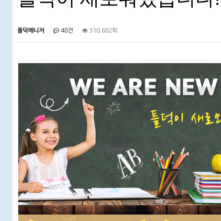
플덕메니저
48건
310,662회