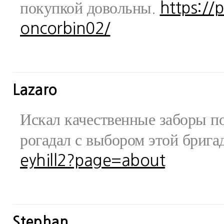
покупкой довольны.
https://
oncorbin02/
Lazaro
Искал качественные заборы по
рогадал с выбором этой бриг
eyhill2?page=about
Stephan