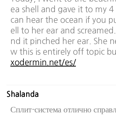
ea shell and gave it to my 
can hear the ocean if you pu
ell to her ear and screamed.
nd it pinched her ear. She 
w this is entirely off topic 
xodermin.net/es/
Shalanda
Сплит-система отлично справ