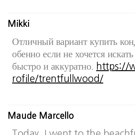
Mikki
Отличный вариант купить конд
обенно если не хочется искат
быстро и аккуратно.
https:/
rofile/trentfullwood/
Maude Marcello
Today, I went to the beachfr