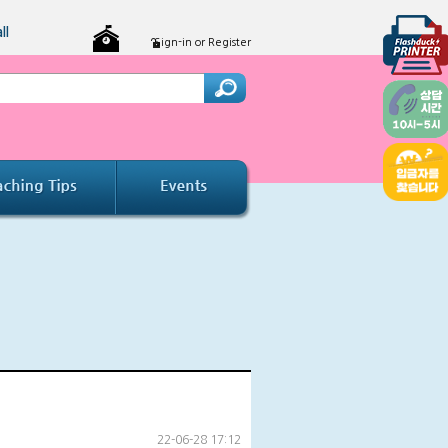
ll
Sign-in or Register
22-06-28 17:12