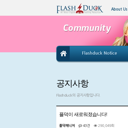
About Us
공지사항
Flashduck의 공지사항입니다.
플덕이 새로워졌습니다!
플덕메니저
43건
290,049회