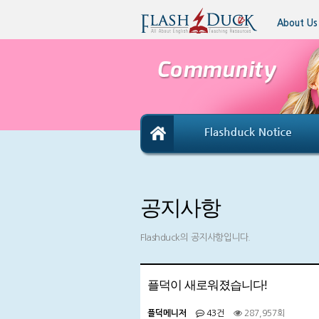
About Us
공지사항
Flashduck의 공지사항입니다.
플덕이 새로워졌습니다!
플덕메니저
43건
287,957회