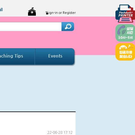
ll
Sign-in or Register
22-06-28 17:12