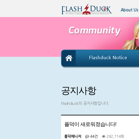
About Us
공지사항
Flashduck의 공지사항입니다.
플덕이 새로워졌습니다!
플덕메니저
44건
292,714회