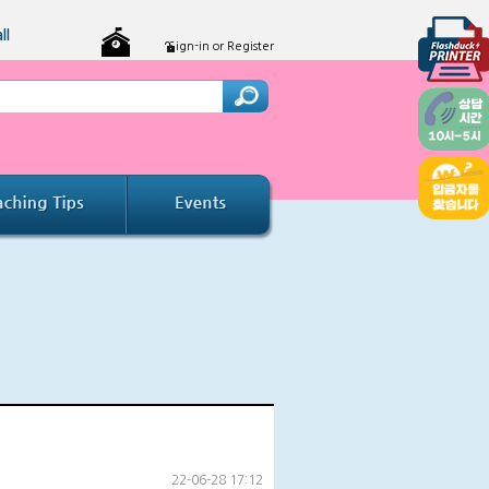
ll
Sign-in or Register
22-06-28 17:12