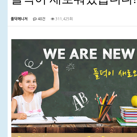
플덕메니저
48건
311,425회