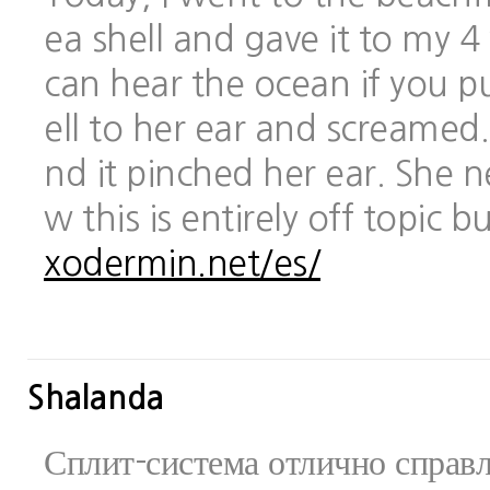
ea shell and gave it to my 
can hear the ocean if you pu
ell to her ear and screamed.
nd it pinched her ear. She 
w this is entirely off topic 
xodermin.net/es/
Shalanda
Сплит-система отлично справ