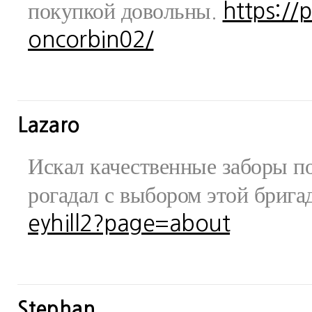
покупкой довольны.
https://
oncorbin02/
Lazaro
Искал качественные заборы по
рогадал с выбором этой бриг
eyhill2?page=about
Stephan