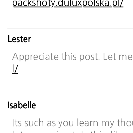
packshoty.duluxpolska.pl/
Lester
Appreciate this post. Let me 
l/
Isabelle
Its such as you learn my t