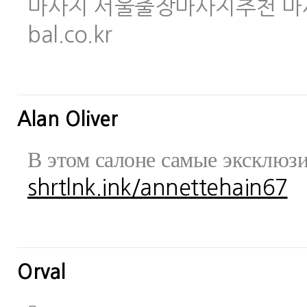
마사지 서울출장마사지추천 마사지사이
bal.co.kr
Alan Oliver
В этом салоне самые эксклюз
shrtlnk.ink/annettehain67
Orval