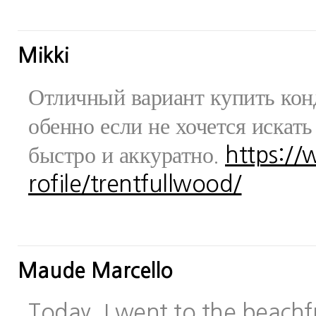
Mikki
Отличный вариант купить конд
обенно если не хочется искат
быстро и аккуратно.
https:/
rofile/trentfullwood/
Maude Marcello
Today, I went to the beachfr