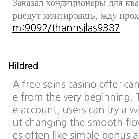
Заказал кондиционеры для ква
риедут монтировать, жду про
m:9092/thanhsilas9387
Hildred
A free spins casino offer c
e from the very beginning.
e account, users can try a
ut changing the smooth flo
es often like simple bonus 