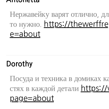
Нержавейку варят отлично, дл
то нужно.
https://thewerff
e=about
Dorothy
Посуда и техника в домиках ка
стях в каждой детали
https:/
page=about