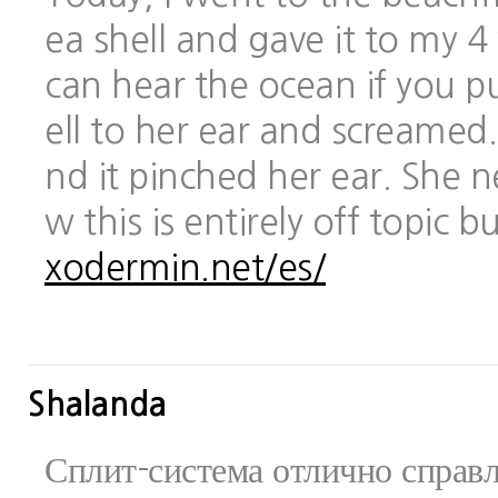
ea shell and gave it to my 
can hear the ocean if you pu
ell to her ear and screamed.
nd it pinched her ear. She 
w this is entirely off topic 
xodermin.net/es/
Shalanda
Сплит-система отлично справ