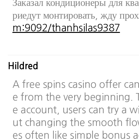
Заказал кондиционеры для ква
риедут монтировать, жду про
m:9092/thanhsilas9387
Hildred
A free spins casino offer c
e from the very beginning.
e account, users can try a
ut changing the smooth flo
es often like simple bonus 