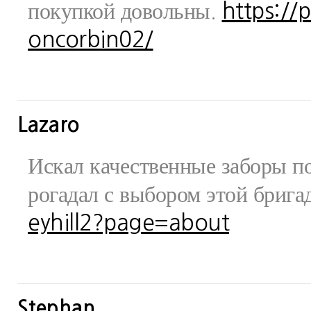
покупкой довольны.
https://
oncorbin02/
Lazaro
Искал качественные заборы по
рогадал с выбором этой бриг
eyhill2?page=about
Stephan