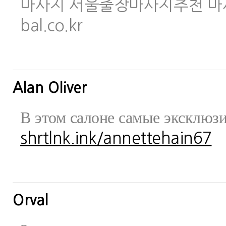
마사지 서울출장마사지추천 마사지사이
bal.co.kr
Alan Oliver
В этом салоне самые эксклюз
shrtlnk.ink/annettehain67
Orval