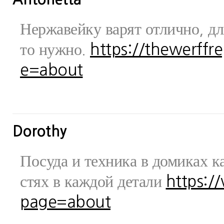
Нержавейку варят отлично, дл
то нужно.
https://thewerff
e=about
Dorothy
Посуда и техника в домиках ка
стях в каждой детали
https:/
page=about