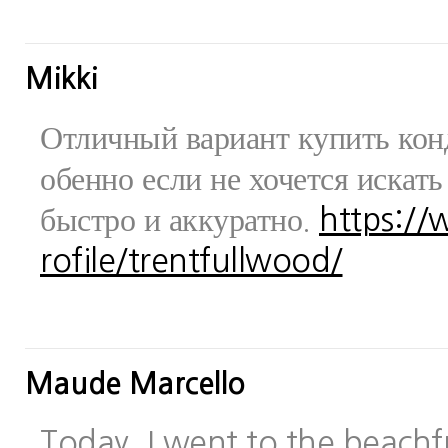
Mikki
Отличный вариант купить конд
обенно если не хочется искат
быстро и аккуратно.
https:/
rofile/trentfullwood/
Maude Marcello
Today, I went to the beachfr