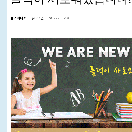
플덕메니저
43건
292,556회