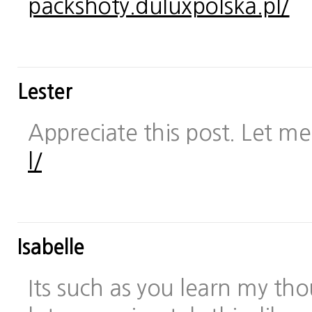
packshoty.duluxpolska.pl/
Lester
Appreciate this post. Let me 
l/
Isabelle
Its such as you learn my t