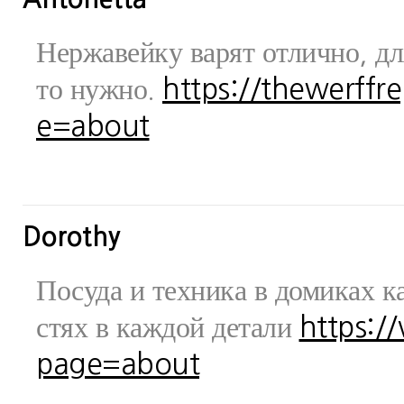
Нержавейку варят отлично, дл
то нужно.
https://thewerff
e=about
Dorothy
Посуда и техника в домиках ка
стях в каждой детали
https:/
page=about