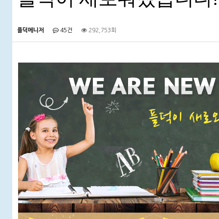
플덕메니저
45건
292,753회