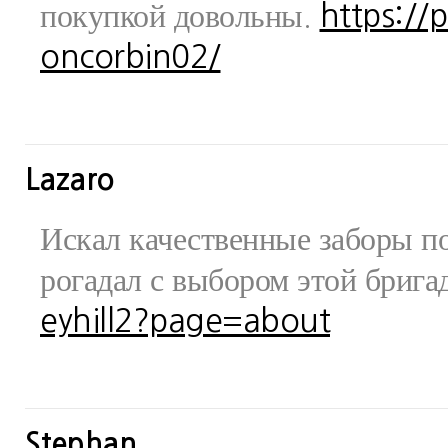
покупкой довольны.
https://
oncorbin02/
Lazaro
Искал качественные заборы по
рогадал с выбором этой бриг
eyhill2?page=about
Stephan