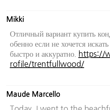
Mikki
Отличный вариант купить конд
обенно если не хочется искат
быстро и аккуратно.
https:/
rofile/trentfullwood/
Maude Marcello
Today, I went to the beachfr