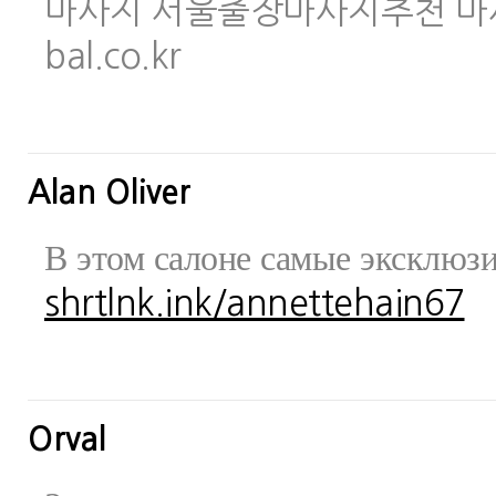
마사지 서울출장마사지추천 마사지사이
bal.co.kr
Alan Oliver
В этом салоне самые эксклюз
shrtlnk.ink/annettehain67
Orval