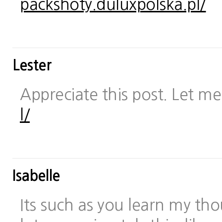
packshoty.duluxpolska.pl/
Lester
Appreciate this post. Let me 
l/
Isabelle
Its such as you learn my t