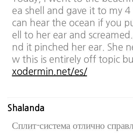
ea shell and gave it to my 
can hear the ocean if you pu
ell to her ear and screamed.
nd it pinched her ear. She 
w this is entirely off topic 
xodermin.net/es/
Shalanda
Сплит-система отлично справ