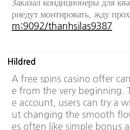
Заказал кондиционеры для ква
риедут монтировать, жду про
m:9092/thanhsilas9387
Hildred
A free spins casino offer c
e from the very beginning.
e account, users can try a
ut changing the smooth flo
es often like simple bonus 