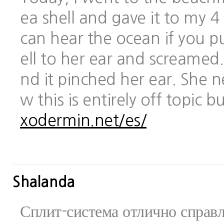
ea shell and gave it to my 
can hear the ocean if you pu
ell to her ear and screamed.
nd it pinched her ear. She 
w this is entirely off topic 
xodermin.net/es/
Shalanda
Сплит-система отлично справ