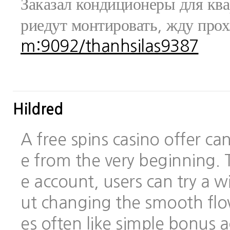
Заказал кондиционеры для ква
риедут монтировать, жду про
m:9092/thanhsilas9387
Hildred
A free spins casino offer c
e from the very beginning.
e account, users can try a
ut changing the smooth flo
es often like simple bonus 