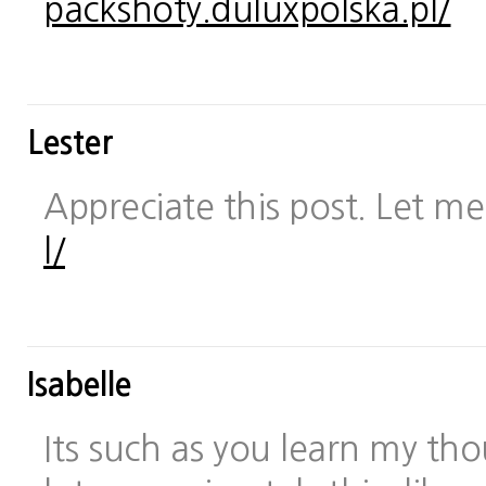
packshoty.duluxpolska.pl/
Lester
Appreciate this post. Let me 
l/
Isabelle
Its such as you learn my t