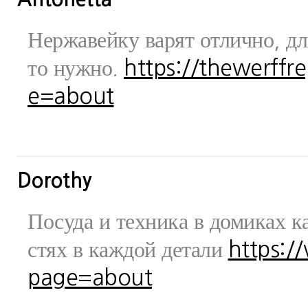
Нержавейку варят отлично, дл
то нужно.
https://thewerff
e=about
Dorothy
Посуда и техника в домиках ка
стях в каждой детали
https:/
page=about