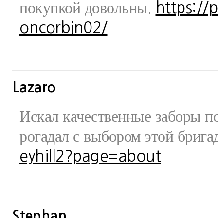
покупкой довольны.
https://
oncorbin02/
Lazaro
Искал качественные заборы по
рогадал с выбором этой бриг
eyhill2?page=about
Stephan