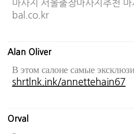
마사지 서울출장마사지추천 마사지사이
bal.co.kr
Alan Oliver
В этом салоне самые эксклюз
shrtlnk.ink/annettehain67
Orval