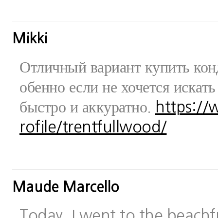
Mikki
Отличный вариант купить конд
обенно если не хочется искат
быстро и аккуратно.
https:/
rofile/trentfullwood/
Maude Marcello
Today, I went to the beachfr