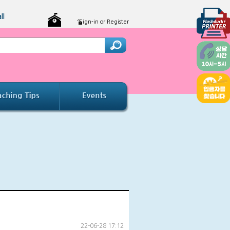
ll
Sign-in or Register
22-06-28 17:12