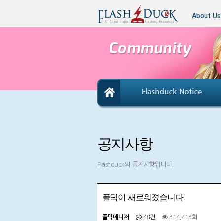
About Us
공지사항
Flashduck의 공지사항입니다.
플덕이 새로워졌습니다!
플덕메니저
48건
314,413회