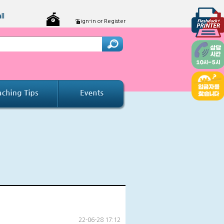
ll
Sign-in or Register
22-06-28 17:12