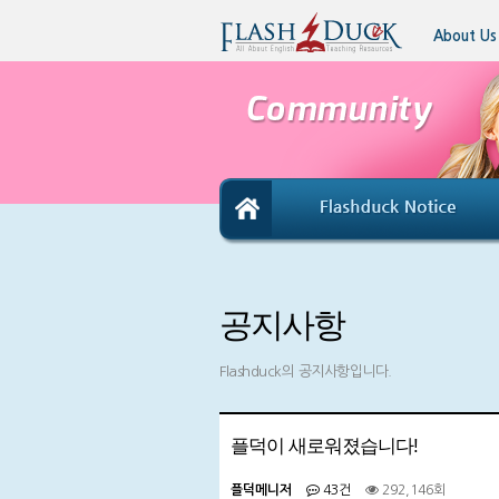
About Us
공지사항
Flashduck의 공지사항입니다.
플덕이 새로워졌습니다!
플덕메니저
43건
292,146회