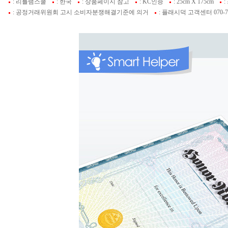
: 리틀램스쿨
: 한국
: 상품페이지 참고
: KC인증
: 25cm X 175cm
:
: 공정거래위원회 고시 소비자분쟁해결기준에 의거
: 플래시덕 고객센터 070-74