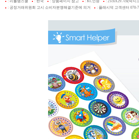
: 리틀램스쿨
: 한국
: 상품페이지 참고
: KC인증
: 21cnX29.7cn(딱지
: 공정거래위원회 고시 소비자분쟁해결기준에 의거
: 플래시덕 고객센터 070-74