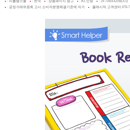
: 리틀램스쿨
: 한국
: 상품페이지 참고
: KC인증
: 29.7cmX42cm(A3)
: 공정거래위원회 고시 소비자분쟁해결기준에 의거
: 플래시덕 고객센터 070-74