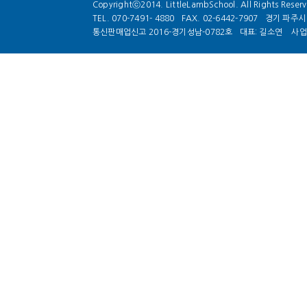
Copyrightⓒ2014. LittleLambSchool. All Rights Reser
TEL. 070-7491- 4880
FAX. 02-6442-7907
경기 파주시 
통신판매업신고 2016-경기성남-0782호
대표: 길소연
사업자