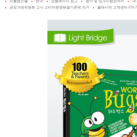
: 리틀램스쿨
: 한국
: 상품페이지 참고
: 종이 및 잉크시험성적서
: 18
: 공정거래위원회 고시 소비자분쟁해결기준에 의거
: 플래시덕 고객센터 070-74