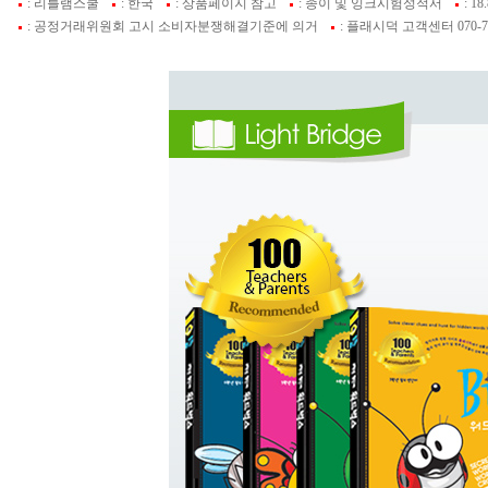
: 리틀램스쿨
: 한국
: 상품페이지 참고
: 종이 및 잉크시험성적서
: 18
: 공정거래위원회 고시 소비자분쟁해결기준에 의거
: 플래시덕 고객센터 070-74