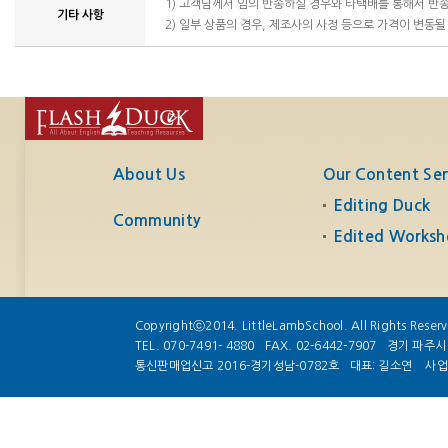
1) 고객님께서 임의 반송하실 경우와 타택배를 통해서 반
기타 사항
2) 일부 상품의 경우, 제조사의 사정 등으로 가격이 변동될
About Us
Our Content Ser
Editing Duck
Community
Edited Worksh
Copyrightⓒ2014. LittleLambSchool. All Rights Reser
TEL. 070-7491- 4880
FAX. 02-6442-7907
경기 파주시 
통신판매업신고 2016-경기성남-0782호
대표: 길소연
사업자