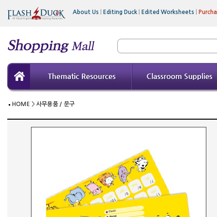
About Us
|
Editing Duck
|
Edited Worksheets
|
Purch
HOME
>
사무용품 / 문구