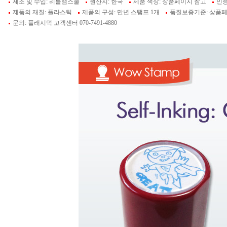
제조 및 수입: 리틀램스쿨
원산지: 한국
제품 색상: 상품페이지 참고
인증
제품의 재질: 플라스틱
제품의 구성: 만년 스탬프 1개
품질보증기준: 상품
문의: 플래시덕 고객센터 070-7491-4880