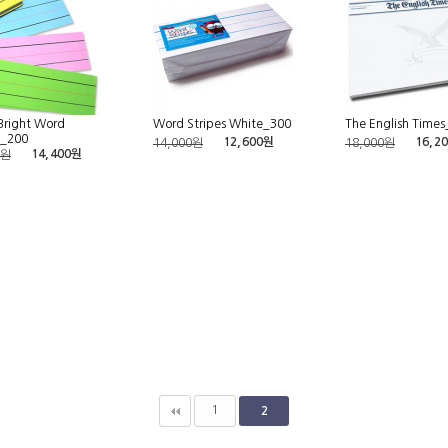
Bright Word
Word Stripes White_300
The English Times
s_200
12,600원
16,2
14,000원
18,000원
14,400원
0원
1
2