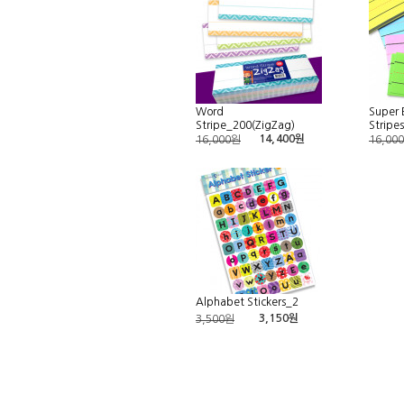
Word
Super 
Stripe_200(ZigZag)
Stripe
14,400원
16,000원
16,00
Alphabet Stickers_2
3,150원
3,500원
처음