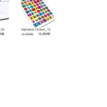
_50
Alphabet Stickers_10
00원
10,800원
12,000원