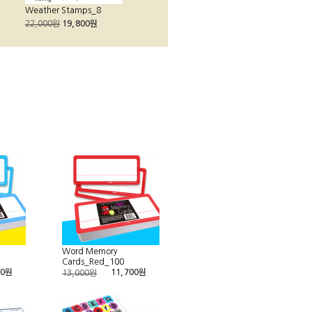
Weather Stamps_8
22,000원
19,800원
Word Memory
Cards_Red_100
00원
11,700원
13,000원