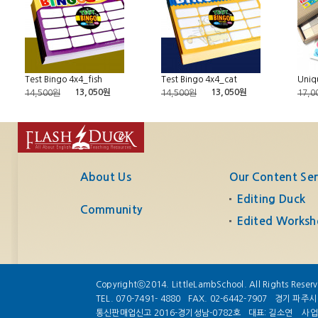
Test Bingo 4x4_fish
Test Bingo 4x4_cat
Uniq
13,050원
13,050원
14,500원
14,500원
17,0
About Us
Our Content Ser
Editing Duck
Community
Edited Worksh
Copyrightⓒ2014. LittleLambSchool. All Rights Reser
TEL. 070-7491- 4880
FAX. 02-6442-7907
경기 파주시 
통신판매업신고 2016-경기성남-0782호
대표: 길소연
사업자