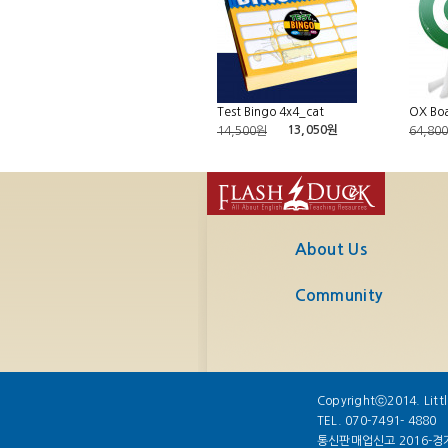
Test Bingo 4x4_cat
OX Bo
13,050원
14,500원
64,80
About Us
Community
Copyrightⓒ2014. Littl
TEL. 070-7491- 4880
통신판매업신고 2016-경