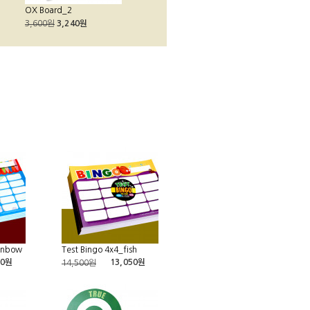
OX Board_2
3,600원
3,240원
ainbow
Test Bingo 4x4_fish
50원
13,050원
14,500원