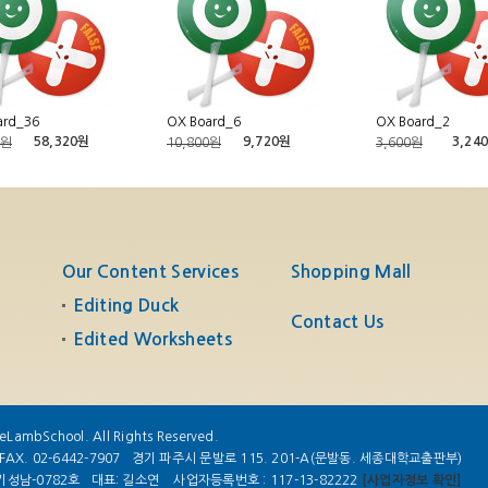
ard_36
OX Board_6
OX Board_2
58,320원
9,720원
3,24
0원
10,800원
3,600원
Our Content Services
Shopping Mall
Editing Duck
Contact Us
Edited Worksheets
eLambSchool. All Rights Reserved.
FAX. 02-6442-7907
경기 파주시 문발로 115. 201-A(문발동. 세종대학교출판부)
기성남-0782호
대표: 길소연
사업자등록번호 : 117-13-82222
[사업자정보 확인]